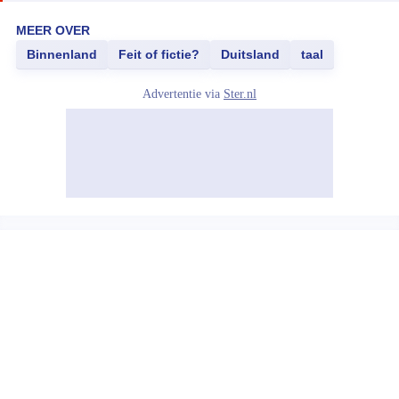
MEER OVER
Binnenland
Feit of fictie?
Duitsland
taal
Advertentie via
Ster.nl