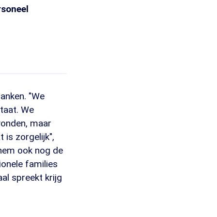
rsoneel
ebanken. "We
ltaat. We
vonden, maar
 is zorgelijk",
 hem ook nog de
ionele families
al spreekt krijg