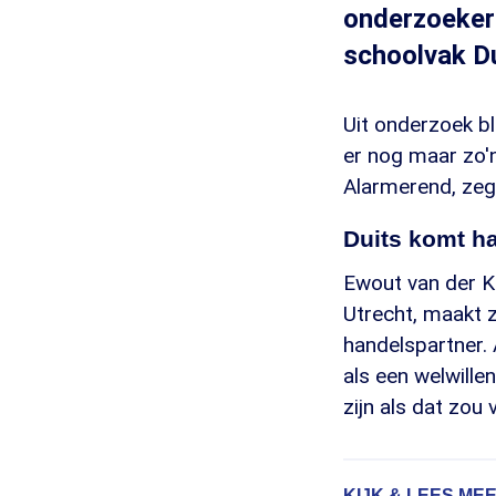
onderzoekers
schoolvak Du
Uit onderzoek bl
er nog maar zo'n
Alarmerend, zeg
Duits komt h
Ewout van der Kn
Utrecht, maakt z
handelspartner. 
als een welwille
zijn als dat zou 
KIJK & LEES MEE