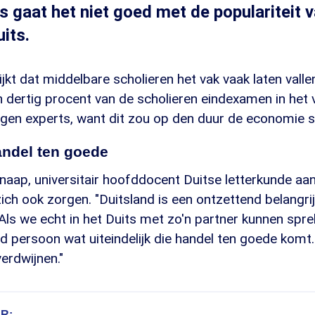
 gaat het niet goed met de populariteit v
its.
ijkt dat middelbare scholieren het vak vaak laten vall
 dertig procent van de scholieren eindexamen in het v
gen experts, want dit zou op den duur de economie 
andel ten goede
aap, universitair hoofddocent Duitse letterkunde aan 
ich ook zorgen. "Duitsland is een ontzettend belangri
Als we echt in het Duits met zo'n partner kunnen spre
nd persoon wat uiteindelijk die handel ten goede kom
verdwijnen."
R: