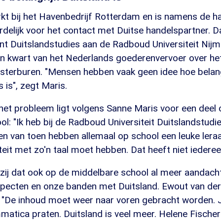
kt bij het Havenbedrijf Rotterdam en is namens de h
elijk voor het contact met Duitse handelspartner. D
nt Duitslandstudies aan de Radboud Universiteit Nijm
n kwart van het Nederlands goederenvervoer over het
osterburen. "Mensen hebben vaak geen idee hoe belang
s is", zegt Maris.
het probleem ligt volgens Sanne Maris voor een deel 
l: "Ik heb bij de Radboud Universiteit Duitslandstud
nen van toen hebben allemaal op school een leuke lera
iteit met zo'n taal moet hebben. Dat heeft niet iederee
 zij dat ook op de middelbare school al meer aandac
ecten en onze banden met Duitsland. Ewout van der
 "De inhoud moet weer naar voren gebracht worden. 
matica praten. Duitsland is veel meer. Helene Fischer