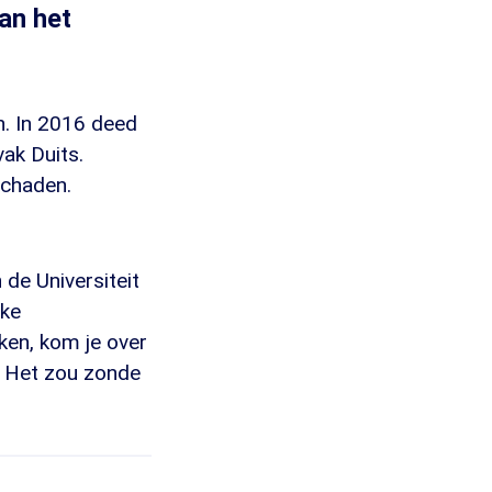
an het
en. In 2016 deed
ak Duits.
schaden.
de Universiteit
jke
ken, kom je over
t. Het zou zonde