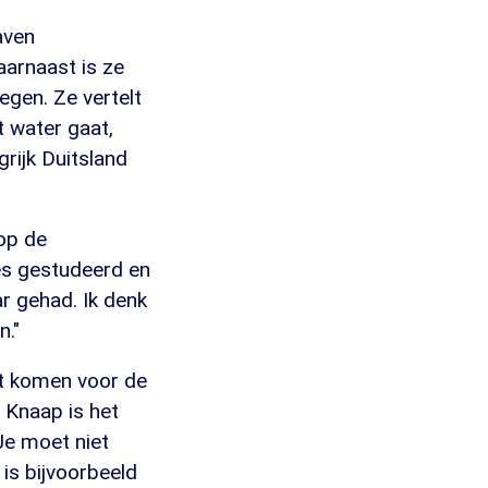
aven
aarnaast is ze
egen. Ze vertelt
 water gaat,
rijk Duitsland
op de
ies gestudeerd en
ar gehad. Ik denk
n."
ht komen voor de
 Knaap is het
Je moet niet
 is bijvoorbeeld