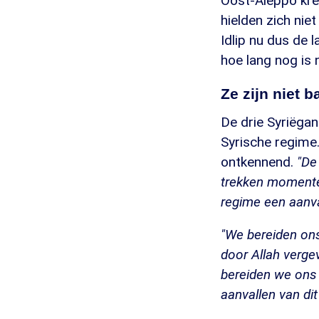
Oost-Aleppo kreg
hielden zich nie
Idlip nu dus de 
hoe lang nog is 
Ze zijn niet 
De drie Syriëgan
Syrische regime
ontkennend.
"De
trekken momentee
regime een aanval
"We bereiden ons
door Allah vergev
bereiden we ons 
aanvallen van di