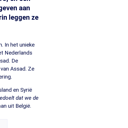
geven aan
in leggen ze
n. In het unieke
et Nederlands
ssad. De
e van Assad. Ze
ering.
land en Syrië
bedoelt dat we de
an uit België.