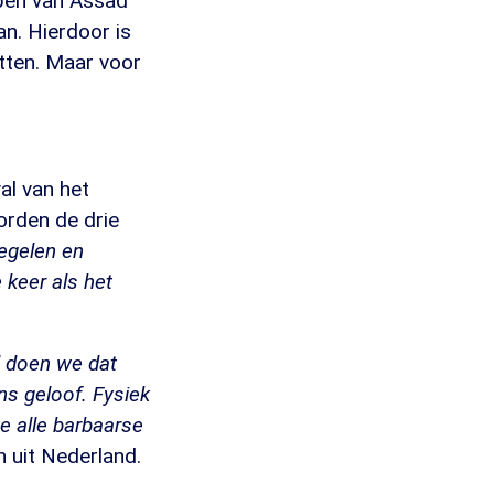
epen van Assad
an. Hierdoor is
itten. Maar voor
al van het
orden de drie
regelen en
e keer als het
l doen we dat
ns geloof. Fysiek
e alle barbaarse
 uit Nederland.