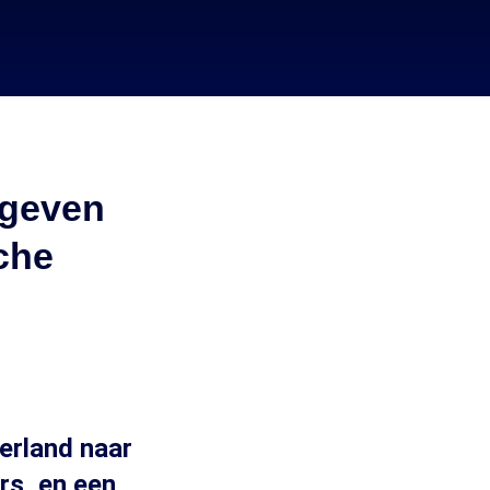
 geven
che
erland naar
rs, en een