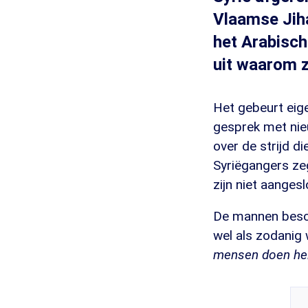
Vlaamse Jih
het Arabisch
uit waarom ze
Het gebeurt eigen
gesprek met nie
over de strijd d
Syriëgangers zeg
zijn niet aangesl
De mannen bescho
wel als zodani
mensen doen hel