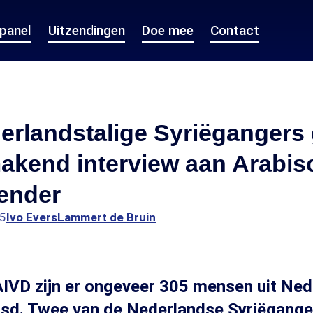
epanel
Uitzendingen
Doe mee
Contact
erlandstalige Syriëgangers
akend interview aan Arabis
ender
15
Ivo Evers
Lammert de Bruin
IVD zijn er ongeveer 305 mensen uit Ned
isd. Twee van de Nederlandse Syriëgange