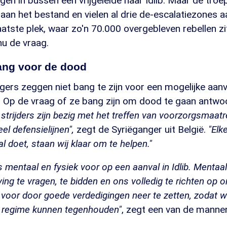
en in bussen een vrijgeleide naar Idlib. Maar de tro
t aan het bestand en vielen al drie de-escalatiezones a
laatste plek, waar zo'n 70.000 overgebleven rebellen z
nu de vraag.
bang voor de dood
gers zeggen niet bang te zijn voor een mogelijke aanv
. Op de vraag of ze bang zijn om dood te gaan antwo
 strijders zijn bezig met het treffen van voorzorgsmaat
l defensielijnen",
zegt de Syriëganger uit België.
"Elk
 doet, staan wij klaar om te helpen."
 mentaal en fysiek voor op een aanval in Idlib. Mentaa
ing te vragen, te bidden en ons volledig te richten op o
voor door goede verdedigingen neer te zetten, zodat w
t regime kunnen tegenhouden"
, zegt een van de mannen