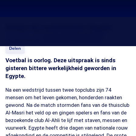
Doden bij voetbalrellen Egypte
02 feb 2012, 18:15
Jan Ponsen
Guido Vermeulen
Caroline van den Heuvel
Esther Eikelenboom
Delen
Voetbal is oorlog. Deze uitspraak is sinds
gisteren bittere werkelijkheid geworden in
Egypte.
Na een wedstrijd tussen twee topclubs zijn 74
mensen om het leven gekomen, honderden raakten
gewond. Na de match stormden fans van de thuisclub
Al-Masri het veld op en gingen spelers en fans van de
bezoekende club Al-Ahli te lijf met staven, messen en
vuurwerk. Egypte heeft drie dagen van nationale rouw
afgekondigd en de competitie is stilgelegd. De grote