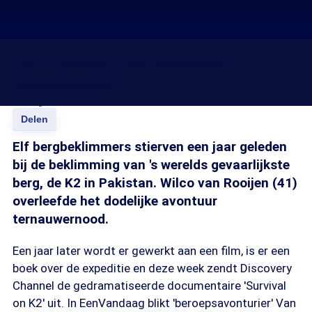
Docu-drama over dodelijke
klimexpeditie
04 aug 2009, 18:30
Delen
Elf bergbeklimmers stierven een jaar geleden
bij de beklimming van 's werelds gevaarlijkste
berg, de K2 in Pakistan. Wilco van Rooijen (41)
overleefde het dodelijke avontuur
ternauwernood.
Een jaar later wordt er gewerkt aan een film, is er een
boek over de expeditie en deze week zendt Discovery
Channel de gedramatiseerde documentaire 'Survival
on K2' uit. In EenVandaag blikt 'beroepsavonturier' Van