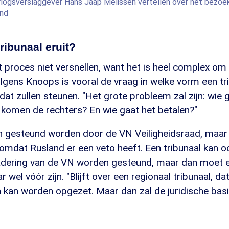
logsverslaggever Hans Jaap Melissen vertellen over het bezoek
and
tribunaal eruit?
t proces niet versnellen, want het is heel complex om 
olgens Knoops is vooral de vraag in welke vorm een tr
dat zullen steunen. "Het grote probleem zal zijn: wie 
 komen de rechters? En wie gaat het betalen?"
an gesteund worden door de VN Veiligheidsraad, maar 
 omdat Rusland er een veto heeft. Een tribunaal kan 
dering van de VN worden gesteund, maar dan moet 
 wel vóór zijn. "Blijft over een regionaal tribunaal, d
 kan worden opgezet. Maar dan zal de juridische basi