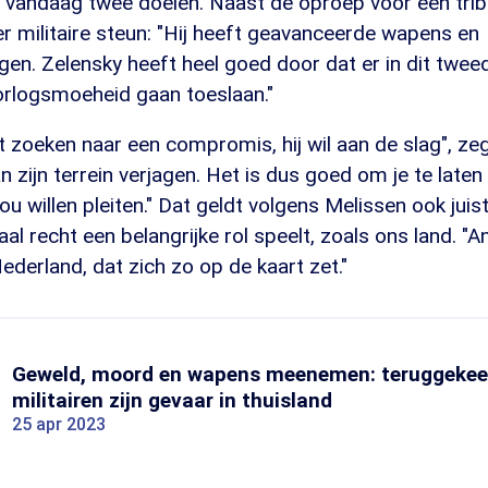
 vandaag twee doelen. Naast de oproep voor een tribu
 militaire steun: "Hij heeft geavanceerde wapens en
gen. Zelensky heeft heel goed door dat er in dit twee
rlogsmoeheid gaan toeslaan."
et zoeken naar een compromis, hij wil aan de slag", zeg
 zijn terrein verjagen. Het is dus goed om je te laten 
ou willen pleiten." Dat geldt volgens Melissen ook juis
aal recht een belangrijke rol speelt, zoals ons land. "
derland, dat zich zo op de kaart zet."
Geweld, moord en wapens meenemen: teruggekee
militairen zijn gevaar in thuisland
25 apr 2023