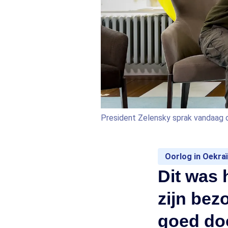
President Zelensky sprak vandaag 
Oorlog in Oekra
Dit was 
zijn bez
goed doo