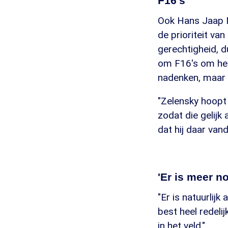
F16's
Ook Hans Jaap M
de prioriteit va
gerechtigheid, 
om F16's om het
nadenken, maar 
"Zelensky hoopt 
zodat die gelijk
dat hij daar van
'Er is meer no
"Er is natuurlij
best heel redeli
in het veld."