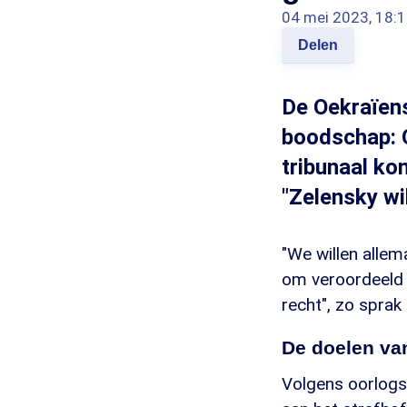
04 mei 2023, 18:
Delen
De Oekraïens
boodschap: 
tribunaal ko
"Zelensky wi
"We willen allem
om veroordeeld t
recht", zo sprak
De doelen va
Volgens oorlogs