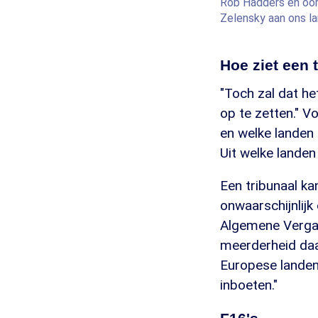
Rob Hadders en oor
Zelensky aan ons l
Hoe ziet een 
"Toch zal dat he
op te zetten." V
en welke landen 
Uit welke landen
Een tribunaal k
onwaarschijnlijk
Algemene Verga
meerderheid daar
Europese landen
inboeten."