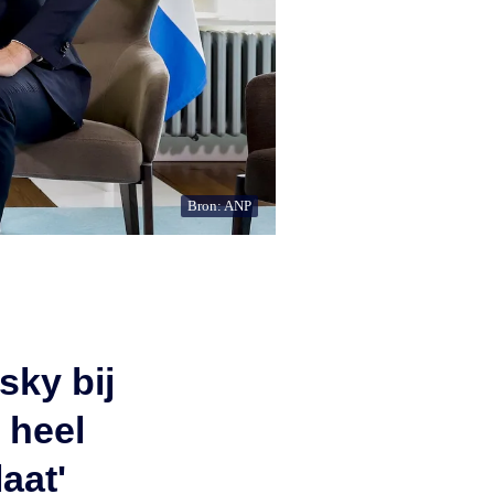
Bron: ANP
sky bij
 heel
aat'