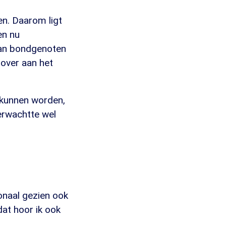
en. Daarom ligt
en nu
aan bondgenoten
rover aan het
d kunnen worden,
verwachtte wel
ionaal gezien ook
dat hoor ik ook