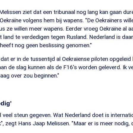
elissen ziet dat een tribunaal nog lang kan gaan dur
n Oekraïne volgens hem bij wapens. "De Oekraïners will
dus ze willen meer wapens. Eerder vroeg Oekraïne al 
 land te verdedigen tegen Rusland. Nederland is daa
heeft nog geen beslissing genomen."
dat er in de tussentijd al Oekraïense piloten opgelei
 aan de slag kunnen als de F16's worden geleverd. Ik 
daag over zou beginnen."
dig'
k al veel steun gegeven. Wat Nederland doet is internat
jk", zegt Hans Jaap Melissen. "Maar er is meer nodig, 