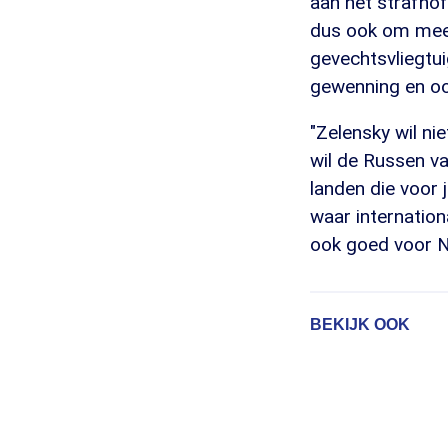
aan het strafhof
dus ook om meer
gevechtsvliegtui
gewenning en oo
"Zelensky wil ni
wil de Russen van
landen die voor j
waar internation
ook goed voor Ne
BEKIJK OOK