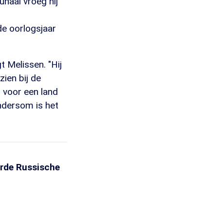
naal vroeg hij
de oorlogsjaar
t Melissen. "Hij
zien bij de
t voor een land
Andersom is het
rde Russische