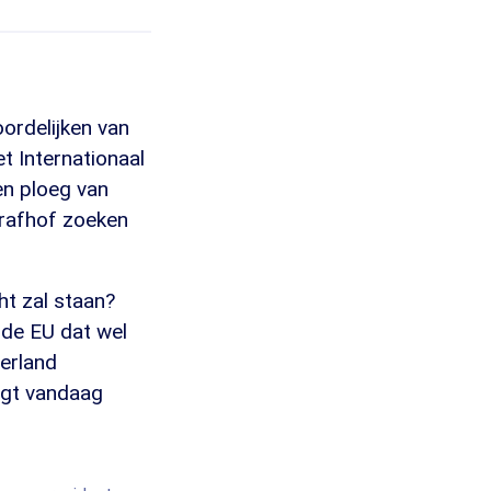
ordelijken van
t Internationaal
en ploeg van
trafhof zoeken
ht zal staan?
 de EU dat wel
derland
ngt vandaag