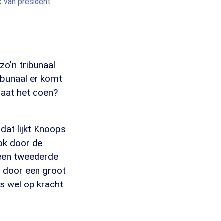
 van president
zo'n tribunaal
ibunaal er komt
gaat het doen?
dat lijkt Knoops
ook door de
een tweederde
at door een groot
s wel op kracht