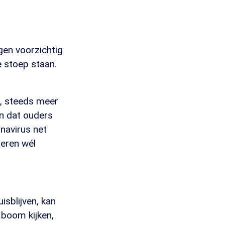
en voorzichtig
e stoep staan.
t, steeds meer
en dat ouders
onavirus net
deren wél
isblijven, kan
 boom kijken,