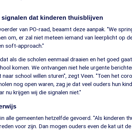
signalen dat kinderen thuisblijven
oerder van PO-raad, beaamt deze aanpak. "We spring
en om, er zal niet meteen iemand van leerplicht op d
n soft-approach."
 dat als die scholen eenmaal draaien en het goed gaa
chool komen. We ontvangen niet hele urgente bericht
t naar school willen sturen", zegt Veen. "Toen het cor
holen nog open waren, zag je dat veel ouders hun kin
r nu krijgen wij die signalen niet."
erwijs
 in alle gemeenten hetzelfde gevoerd. "Als kinderen thu
reden voor zijn. Dan mogen ouders even de kat uit de