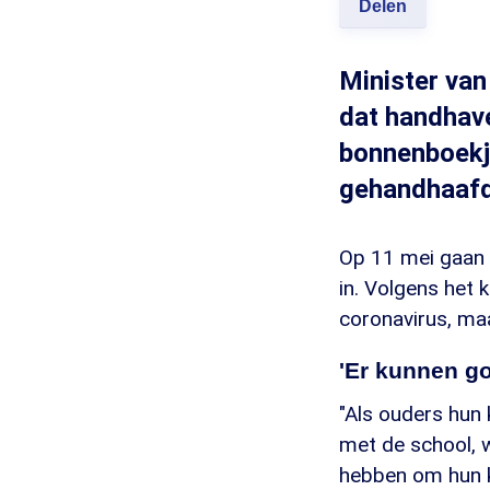
Delen
Minister van
dat handhave
bonnenboekje
gehandhaafd
Op 11 mei gaan 
in. Volgens het 
coronavirus, ma
'Er kunnen go
"Als ouders hun 
met de school, 
hebben om hun ki