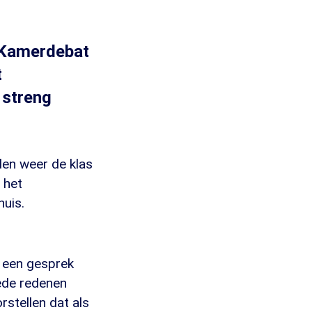
t Kamerdebat
t
 streng
en weer de klas
 het
huis.
e een gesprek
oede redenen
rstellen dat als