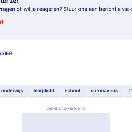
tel ze!
ragen of wil je reageren? Stuur ons een berichtje via 
at
SSIER
onderwijs
leerplicht
school
coronavirus
1
Advertentie via
Ster.nl