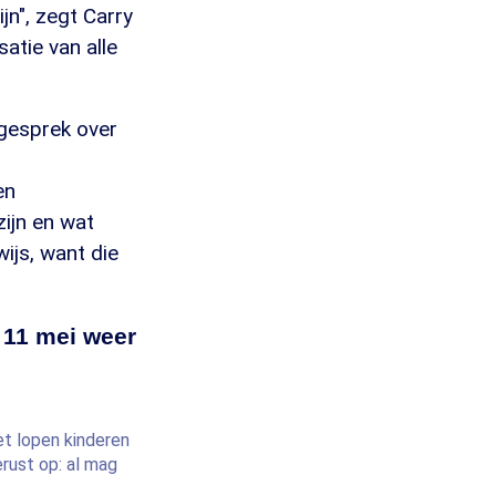
jn", zegt Carry
atie van alle
 gesprek over
en
zijn en wat
ijs, want die
 11 mei weer
t lopen kinderen
erust op: al mag