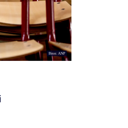
Bron: ANP
i