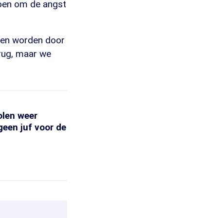
 doen om de angst
even worden door
rug, maar we
olen weer
 geen juf voor de