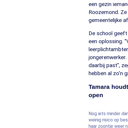
een gezin iemand
Roozemond. Ze is
gemeentelijke af
De school geeft
een oplossing. 
leerplichtambten
jongerenwerker. 
daarbij past", z
hebben al zo'n g
Tamara houdt 
open
Nog iets minder da
weinig risico op be
haar zoontje weer n