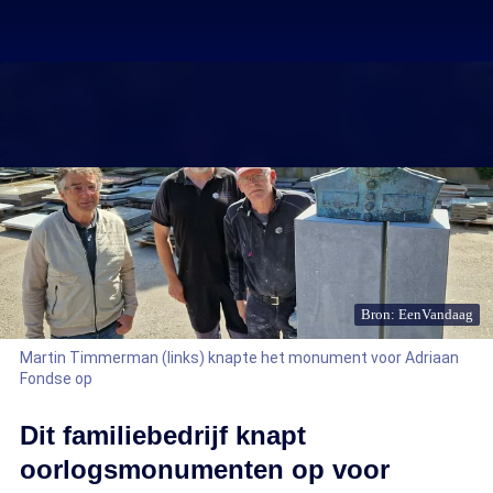
Bron: EenVandaag
Martin Timmerman (links) knapte het monument voor Adriaan
Fondse op
Dit familiebedrijf knapt
oorlogsmonumenten op voor