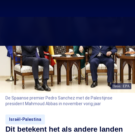
Bron: EPA
De Spaanse premier Pedro Sanchez met de Palestijnse
president Mahmoud Abbas in november vorig jaar
Israël-Palestina
Dit betekent het als andere landen