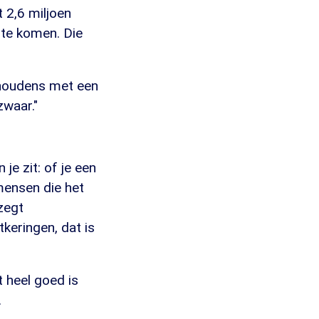
 2,6 miljoen
te komen. Die
ishoudens met een
zwaar."
je zit: of je een
 mensen die het
zegt
tkeringen, dat is
t heel goed is
.