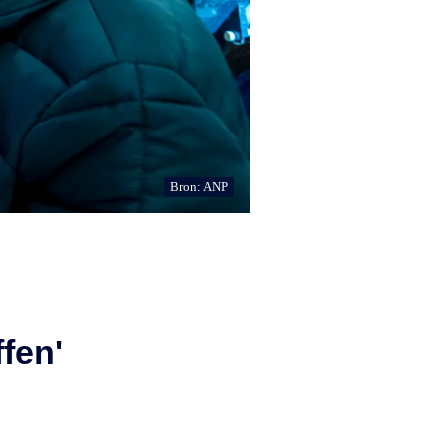
Bron: ANP
fen'