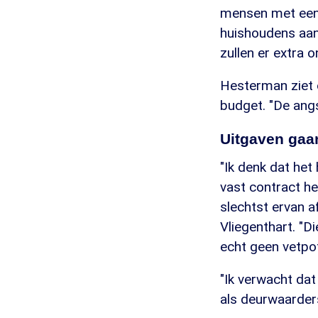
mensen met een b
huishoudens aan
zullen er extra 
Hesterman ziet o
budget. "De ang
Uitgaven gaa
"Ik denk dat het
vast contract he
slechtst ervan a
Vliegenthart. "D
echt geen vetpo
"Ik verwacht dat
als deurwaarders