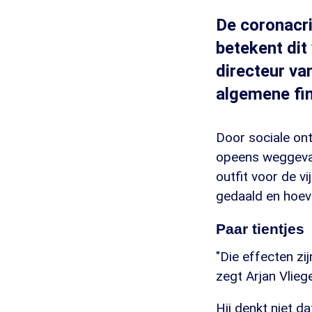
De coronacri
betekent di
directeur va
algemene fi
Door sociale ont
opeens weggevall
outfit voor de v
gedaald en hoev
Paar tientjes
"Die effecten zi
zegt Arjan Vlieg
Hij denkt niet d