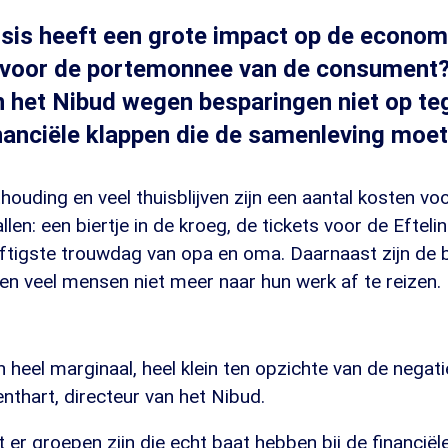
sis heeft een grote impact op de econom
t voor de portemonnee van de consument
n het Nibud wegen besparingen niet op te
nanciële klappen die de samenleving moe
houding en veel thuisblijven zijn een aantal kosten 
en: een biertje in de kroeg, de tickets voor de Efteli
ijftigste trouwdag van opa en oma. Daarnaast zijn de 
en veel mensen niet meer naar hun werk af te reizen.
jn heel marginaal, heel klein ten opzichte van de negati
enthart, directeur van het Nibud.
at er groepen zijn die echt baat hebben bij de financië