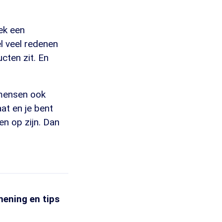
ek een
 veel redenen
cten zit. En
 mensen ook
at en je bent
n op zijn. Dan
ening en tips