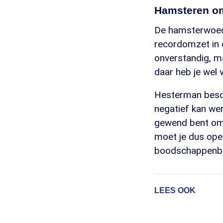
Hamsteren om
De hamsterwoed
recordomzet in 
onverstandig, m
daar heb je wel 
Hesterman besch
negatief kan wer
gewend bent om 
moet je dus ope
boodschappenbudg
LEES OOK