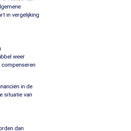
 algemene
t in vergelijking
u
ubbel weer
aat compenseren
inanciën in de
e situatie van
worden dan