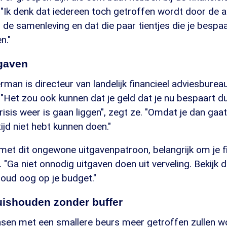
. "Ik denk dat iedereen toch getroffen wordt door de
 de samenleving en dat die paar tientjes die je bespaar
n."
gaven
man is directeur van landelijk financieel adviesburea
"Het zou ook kunnen dat je geld dat je nu bespaart d
crisis weer is gaan liggen", zegt ze. "Omdat je dan g
ijd niet hebt kunnen doen."
t met dit ongewone uitgavenpatroon, belangrijk om je f
 "Ga niet onnodig uitgaven doen uit verveling. Bekijk d
houd oog op je budget."
uishouden zonder buffer
nsen met een smallere beurs meer getroffen zullen 