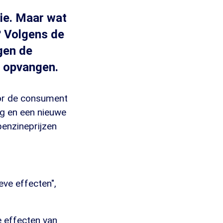
ie. Maar wat
? Volgens de
gen de
t opvangen.
voor de consument
ng en een nieuwe
benzineprijzen
eve effecten",
le effecten van