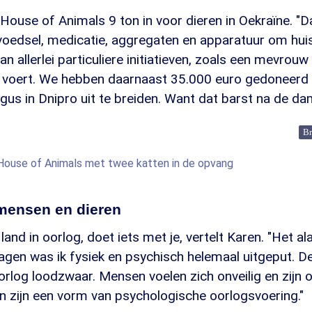
ouse of Animals 9 ton in voor dieren in Oekraïne. "Da
voedsel, medicatie, aggregaten en apparatuur om huis
aan allerlei particuliere initiatieven, zoals een mevrouw
t voert. We hebben daarnaast 35.000 euro gedoneerd
gus in Dnipro uit te breiden. Want dat barst na de d
Br
House of Animals met twee katten in de opvang
 mensen en dieren
 land in oorlog, doet iets met je, vertelt Karen. "Het a
agen was ik fysiek en psychisch helemaal uitgeput. D
oorlog loodzwaar. Mensen voelen zich onveilig en zijn o
n zijn een vorm van psychologische oorlogsvoering."