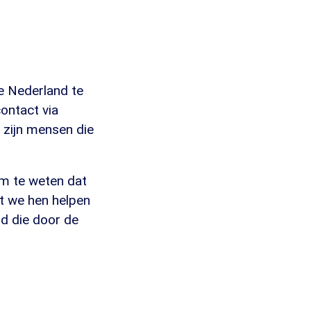
e Nederland te
contact via
r zijn mensen die
om te weten dat
at we hen helpen
id die door de