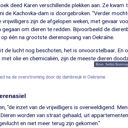
zoek deed Karen verschillende plekken aan. Ze kwam t
uni de Kachovka-dam is doorgebroken. "Verder mochte
vrijwilligers zijn de afgelopen weken, met gevaar voo
in gegaan om dieren te redden. Bijvoorbeeld de dier
 op één na grootste dierenopvang van Oekraïne.
it de lucht nog beschoten, het is onvoorstelbaar. En
s met olie en chemicaliën, zijn de meeste dieren doodz
Bron: Serhii Korova
ed na de overstroming door de dambreuk in Oekraïne
ierenasiel
en, "de inzet van de vrijwilligers is overweldigend. M
 Dieren worden van straat gehaald, uit appartementen
 gevlucht en niet meer terug zijn gekomen."