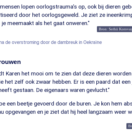
 mensen lopen oorlogstrauma's op, ook bij dieren gebe
seerd door het oorlogsgeweld. Je ziet ze ineenkrimpe
t je meemaakt als het gaat onweren."
Bron: Serhii Korova
na de overstroming door de dambreuk in Oekraïne
trouwen
indt Karen het mooi om te zien dat deze dieren worde
 het zelf ook zwaar hebben. Er is een paard dat een 
heeft gestaan. De eigenaars waren gevlucht."
 toe een beetje gevoerd door de buren. Je kon hem ab
 nu opgevangen en je ziet dat hij heel langzaam weer 
Br