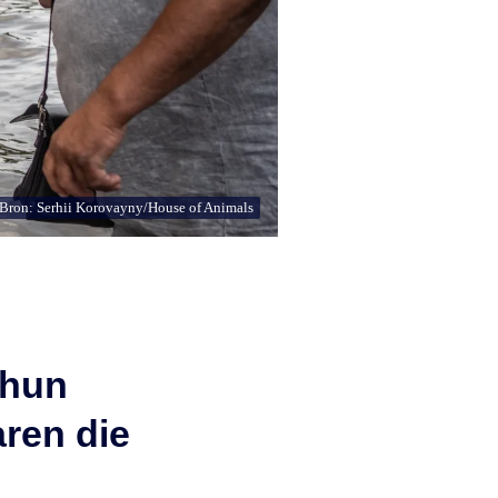
Bron: Serhii Korovayny/House of Animals
 hun
ren die