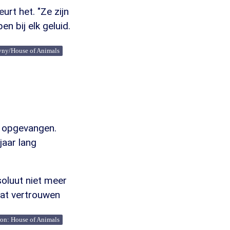
urt het. "Ze zijn
n bij elk geluid.
yny/House of Animals
n opgevangen.
jaar lang
soluut niet meer
wat vertrouwen
on: House of Animals