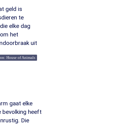
t geld is
dieren te
 die elke dag
 om het
amdoorbraak uit
on: House of Animals
larm gaat elke
e bevolking heeft
nrustig. Die