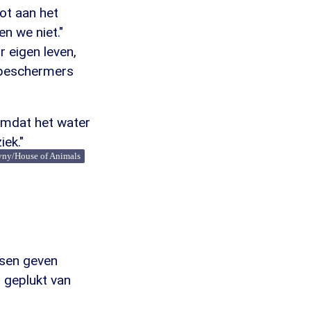
ot aan het
n we niet."
r eigen leven,
enbeschermers
 omdat het water
iek."
yny/House of Animals
ensen geven
 geplukt van