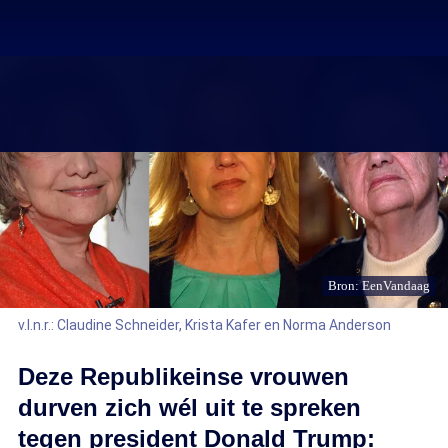
Bron: EenVandaag
v.l.n.r.: Claudine Schneider, Krista Kafer en Norma Anderson
Deze Republikeinse vrouwen
durven zich wél uit te spreken
tegen president Donald Trump: