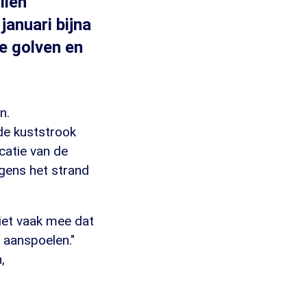
llen
januari bijna
e golven en
n.
de kuststrook
catie van de
agens het strand
niet vaak mee dat
d aanspoelen."
,