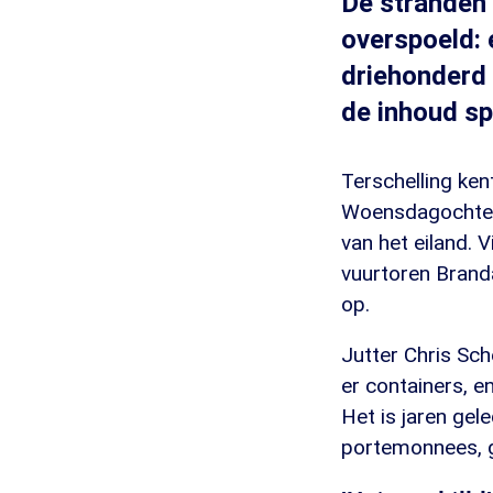
De stranden
overspoeld: 
driehonderd 
de inhoud sp
Terschelling ken
Woensdagochtend
van het eiland.
vuurtoren Branda
op.
Jutter Chris Sch
er containers, e
Het is jaren gel
portemonnees, g