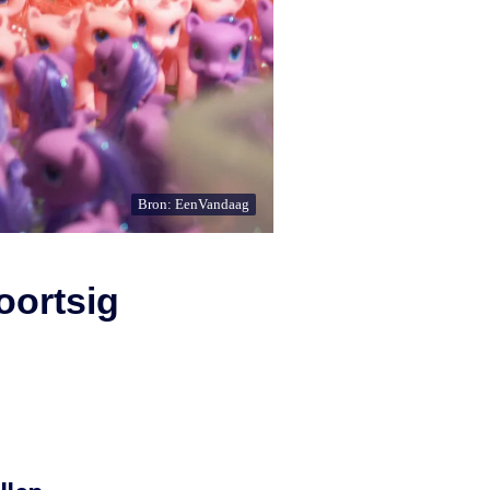
Bron: EenVandaag
oortsig