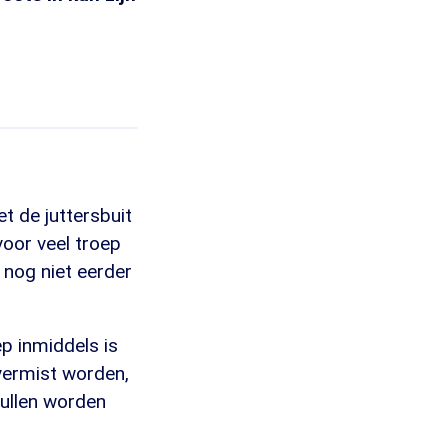
t de juttersbuit
voor veel troep
k nog niet eerder
p inmiddels is
vermist worden,
ullen worden