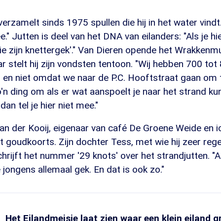
verzamelt sinds 1975 spullen die hij in het water vindt.
ee." Jutten is deel van het DNA van eilanders: "Als je h
'die zijn knettergek'." Van Dieren opende het Wrakke
ar stelt hij zijn vondsten tentoon. "Wij hebben 700 tot
, en niet omdat we naar de P.C. Hooftstraat gaan om 
'n ding om als er wat aanspoelt je naar het strand kunt
dan tel je hier niet mee."
an der Kooij, eigenaar van café De Groene Weide en i
t goudkoorts. Zijn dochter Tess, met wie hij zeer reg
hrijft het nummer '29 knots' over het strandjutten. "
jongens allemaal gek. En dat is ook zo."
Het Eilandmeisje laat zien waar een klein eiland gr