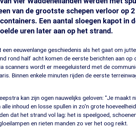
 van vier Waddeneilanden werden met spu
een van de grootste schepen verloor op 2 
containers. Een aantal sloegen kapot in d
oelde uren later aan op het strand.
t een eeuwenlange geschiedenis als het gaat om jutte
 rond half acht komen de eerste berichten aan op 
 Via scanners wordt er meegeluisterd met de communi
ris. Binnen enkele minuten rijden de eerste terreinw
eepstra kan zijn ogen nauwelijks geloven: "Je maakt 
n alle inhoud en losse spullen in zo'n grote hoeveelhei
eden dat het strand vol lag: het is speelgoed, schoenen
loeilampen en rieten manden zo ver het oog reikt.