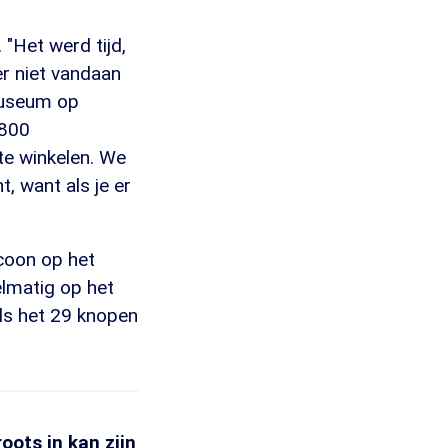
 "Het werd tijd,
ier niet vandaan
nmuseum op
 800
te winkelen. We
, want als je er
coon op het
elmatig op het
Als het 29 knopen
oots in kan zijn