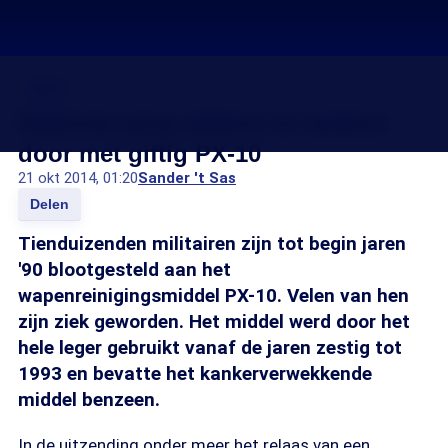
PX10
Defensie ging willens en wetens
door met giftig PX-10
21 okt 2014, 01:20
Sander 't Sas
Delen
Tienduizenden militairen zijn tot begin jaren
'90 blootgesteld aan het
wapenreinigingsmiddel PX-10. Velen van hen
zijn ziek geworden. Het middel werd door het
hele leger gebruikt vanaf de jaren zestig tot
1993 en bevatte het kankerverwekkende
middel benzeen.
In de uitzending onder meer het relaas van een