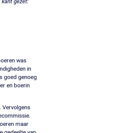
 kant gezet:
 boeren was
ndigheden in
ls goed genoeg
er en boerin
d. Vervolgens
iecommissie.
boeren maar
te gedeelte van