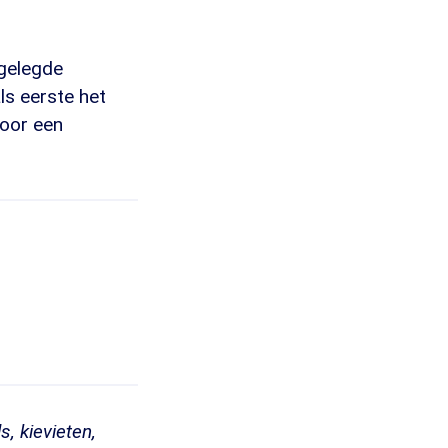
ggelegde
als eerste het
voor een
, kievieten,