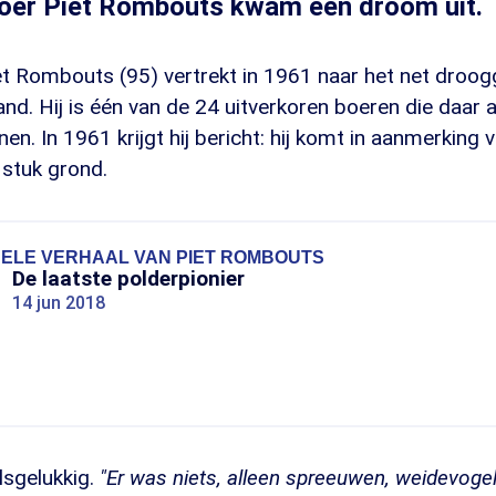
boer Piet Rombouts kwam een droom uit.
iet Rombouts (95) vertrekt in 1961 naar het net droo
land. Hij is één van de 24 uitverkoren boeren die daar 
en. In 1961 krijgt hij bericht: hij komt in aanmerking 
 stuk grond.
HELE VERHAAL VAN PIET ROMBOUTS
De laatste polderpionier
14 jun 2018
lsgelukkig.
"Er was niets, alleen spreeuwen, weidevogels