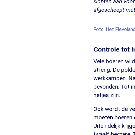
klopten aan voor
afgescheept met
Foto: Het Flevoland
Controle tot 
Vele boeren wil
streng. De pold
werkkampen. Na
bevonden. Tot in
netjes zijn.
Ook wordt de ver
moeten boeren e
Uiteindelijk kr
twaalf hectare. 