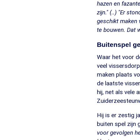
hazen en fazante
zijn." (..) "Er s
geschikt maken 
te bouwen. Dat wa
Buitenspel g
Waar het voor de
veel vissersdor
maken plaats vo
de laatste visse
hij, net als vel
Zuiderzeesteun
Hij is er zestig
buiten spel zijn
voor gevolgen he