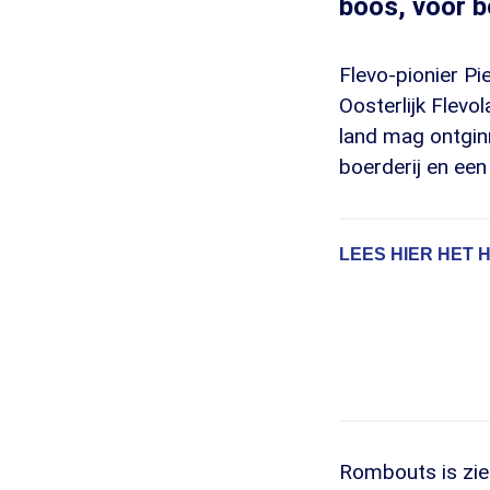
boos, voor 
Flevo-pionier P
Oosterlijk Flevo
land mag ontginn
boerderij en een
LEES HIER HET 
Rombouts is zie