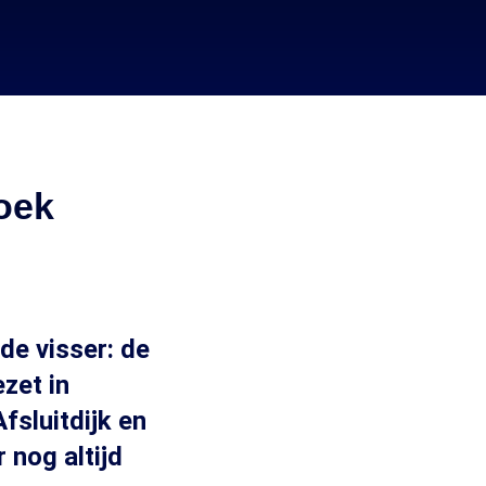
oek
de visser: de
zet in
sluitdijk en
 nog altijd