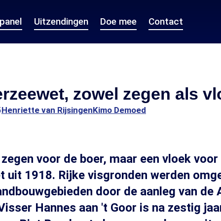
epanel
Uitzendingen
Doe mee
Contact
rzeewet, zowel zegen als vl
5
Henriette van Rijsingen
Kimo Demoed
zegen voor de boer, maar een vloek voor 
 uit 1918. Rijke visgronden werden omge
andbouwgebieden door de aanleg van de Af
Visser Hannes aan 't Goor is na zestig jaar