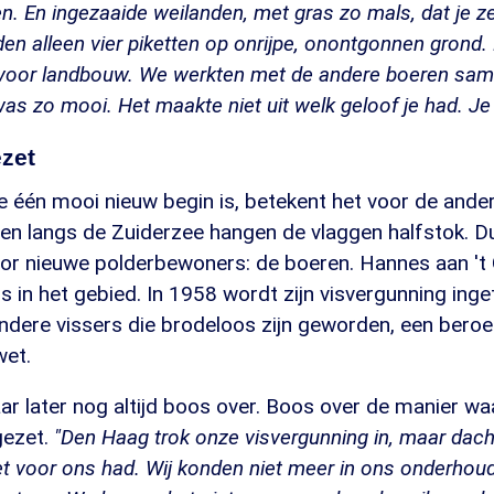
n. En ingezaaide weilanden, met gras zo mals, dat je ze
tonden alleen vier piketten op onrijpe, onontgonnen gron
voor landbouw. We werkten met de andere boeren sam
s zo mooi. Het maakte niet uit welk geloof je had. Je h
ezet
 één mooi nieuw begin is, betekent het voor de ander 
pen langs de Zuiderzee hangen de vlaggen halfstok. D
or nieuwe polderbewoners: de boeren. Hannes aan 't 
rs in het gebied. In 1958 wordt zijn visvergunning in
e andere vissers die brodeloos zijn geworden, een ber
wet.
 jaar later nog altijd boos over. Boos over de manier w
 gezet.
"Den Haag trok onze visvergunning in, maar dach
t voor ons had. Wij konden niet meer in ons onderhou