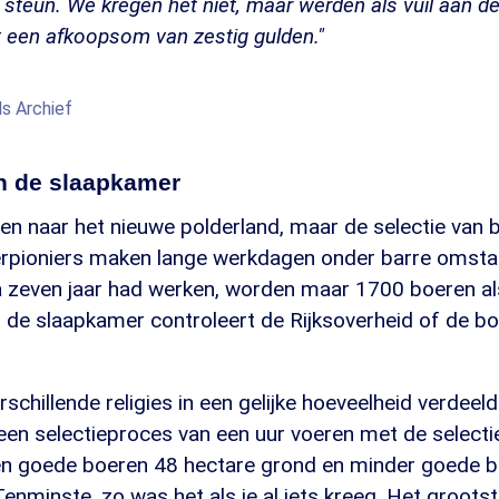
 steun. We kregen het niet, maar werden als vuil aan de
 een afkoopsom van zestig gulden."
s Archief
in de slaapkamer
den naar het nieuwe polderland, maar de selectie van
erpioniers maken lange werkdagen onder barre omsta
 zeven jaar had werken, worden maar 1700 boeren a
 de slaapkamer controleert de Rijksoverheid of de bo
schillende religies in een gelijke hoeveelheid verdeel
en selectieproces van een uur voeren met de select
ijgen goede boeren 48 hectare grond en minder goede 
Tenminste, zo was het als je al iets kreeg. Het groots