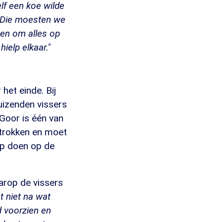
lf een koe wilde
d. Die moesten we
en om alles op
ielp elkaar."
het einde. Bij
uizenden vissers
Goor is één van
getrokken en moet
oep doen op de
aarop de vissers
t niet na wat
d voorzien en