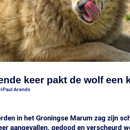
ende keer pakt de wolf een k
34
Paul Arends
rden in het Groningse Marum zag zijn sc
eer aangevallen, gedood en verscheurd w