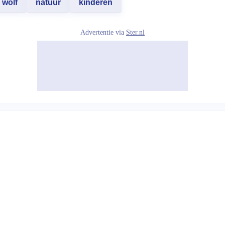
wolf
natuur
kinderen
Advertentie via
Ster.nl