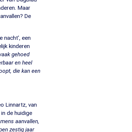
inderen. Maar
aanvallen? De
e nacht', een
lijk kinderen
 vaak gehoed
erbaar en heel
loopt, die kan een
o Linnartz, van
 in de huidige
n mens aanvallen,
pen zestig jaar