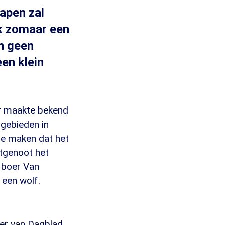
hapen zal
ok zomaar een
en geen
een klein
er maakte bekend
rgebieden in
te maken dat het
tgenoot het
 boer Van
 een wolf.
ever van Dagblad