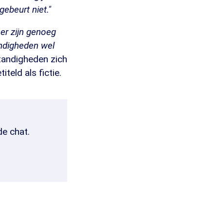
ebeurt niet."
 er zijn genoeg
andigheden wel
andigheden zich
teld als fictie.
de chat.