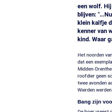
een wolf. Hij
blijven: "..
klein kalfje 
kenner van w
kind. Waar g
Het noorden van
dat een exemplaa
Midden-Drenthe.
roofdier geen s
twee avonden ac
Wierden werden 
Bang zijn voo
De boer vreest d