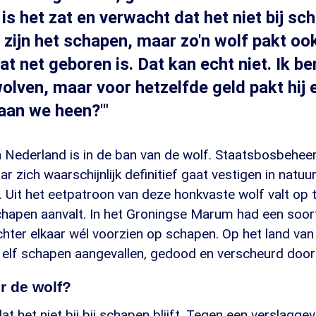
 is het zat en verwacht dat het niet bij sc
.Nu zijn het schapen, maar zo'n wolf pakt o
dat net geboren is. Dat kan echt niet. Ik b
olven, maar voor hetzelfde geld pakt hij 
aan we heen?'"
 Nederland is in de ban van de wolf. Staatsbosbehe
r zich waarschijnlijk definitief gaat vestigen in natuu
 Uit het eetpatroon van deze honkvaste wolf valt op 
chapen aanvalt. In het Groningse Marum had een soor
hter elkaar wél voorzien op schapen. Op het land van
elf schapen aangevallen, gedood en verscheurd door
r de wolf?
at het niet bij bij schapen blijft. Tegen een verslagg