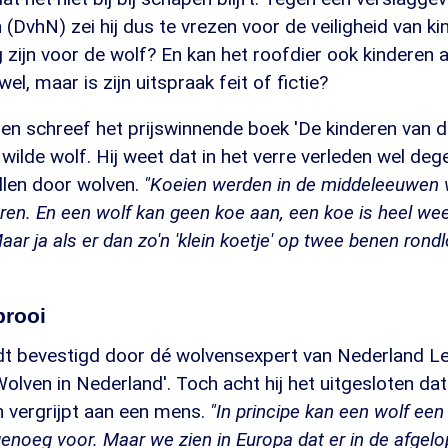
(DvhN) zei hij dus te vrezen voor de veiligheid van k
zijn voor de wolf? En kan het roofdier ook kinderen 
el, maar is zijn uitspraak feit of fictie?
en schreef het prijswinnende boek 'De kinderen van d
wilde wolf. Hij weet dat in het verre verleden wel dege
len door wolven.
"Koeien werden in de middeleeuwen
eren. En een wolf kan geen koe aan, een koe is heel we
aar ja als er dan zo'n 'klein koetje' op twee benen rond
prooi
rdt bevestigd door dé wolvensexpert van Nederland Le
Wolven in Nederland'. Toch acht hij het uitgesloten dat
ch vergrijpt aan een mens.
"In principe kan een wolf ee
 genoeg voor. Maar we zien in Europa dat er in de afgelo