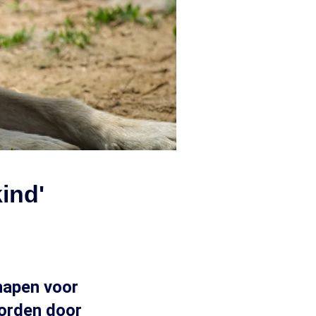
ind'
hapen voor
orden door