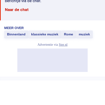
berichtje via de chat.
Naar de chat
MEER OVER
Binnenland
klassieke muziek
Rome
muziek
Advertentie via
Ster.nl