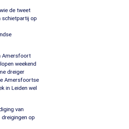
 wie de tweet
schietpartij op
andse
in Amersfoort
gelopen weekend
me dreiger
de Amersfoortse
k in Leiden wel
diging van
 dreigingen op