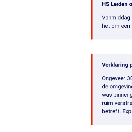
HS Leiden 
Vanmiddag i
het om een
Verklaring 
Ongeveer 30
de omgeving
was binneng
ruim verstre
betreft. Ex