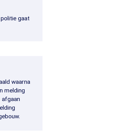
politie gaat
aald waarna
en melding
u afgaan
elding
 gebouw.