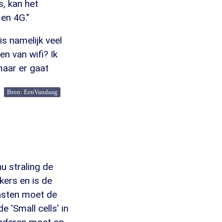
s, kan het
 en 4G."
s namelijk veel
n van wifi? Ik
maar er gaat
Bron: EenVandaag
u straling de
kers en is de
asten moet de
 'Small cells' in