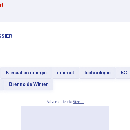
at
SSIER
Klimaat en energie
internet
technologie
5G
Brenno de Winter
Advertentie via
Ster.nl