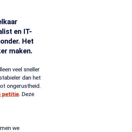
elkaar
ist en IT-
zonder. Het
ker maken.
leen veel sneller
stabieler dan het
ot ongerustheid.
 petitie
. Deze
namen we