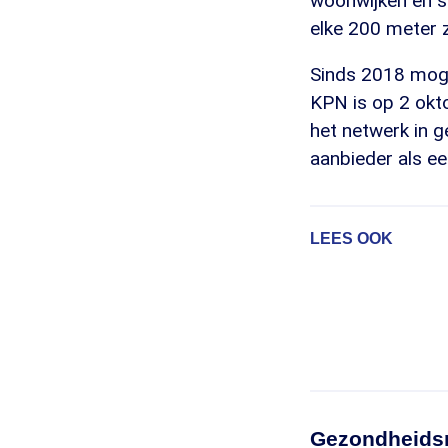
woonwijken en s
elke 200 meter 
Sinds 2018 moge
KPN is op 2 okto
het netwerk in g
aanbieder als e
LEES OOK
Gezondheidsr