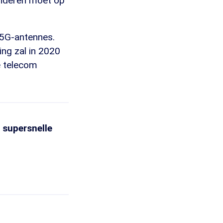
anderen moet op
 5G-antennes.
ing zal in 2020
e telecom
 supersnelle