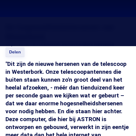
De hogesnelheidshersenen van
Westerbork
20 jan 2018, 18:15
Channah Durlacher
Bart Hettema
Delen
"Dit zijn de nieuwe hersenen van de telescoop
in Westerbork. Onze telescoopantennes die
buiten staan kunnen zo'n groot deel van het
heelal afzoeken, - méér dan tienduizend keer
per seconde gaan we kijken wat er gebeurt –
dat we daar enorme hogesnelheidshersenen
voor nodig hebben. En die staan hier achter.
Deze computer, die hier bij ASTRON is
ontworpen en gebouwd, verwerkt in zijn eentje
meer data dan het hele internet van