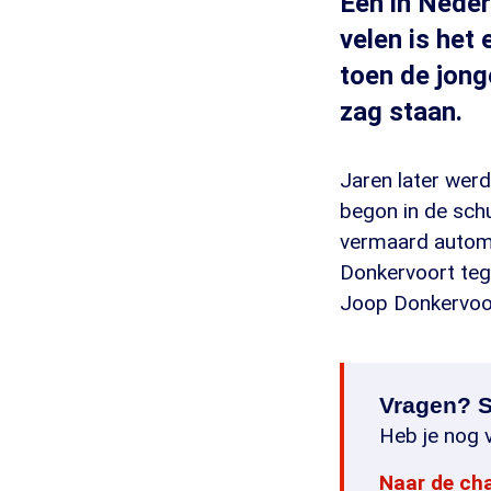
Een in Nede
velen is het
toen de jon
zag staan.
Jaren later werd
begon in de schu
vermaard autome
Donkervoort tege
Joop Donkervoor
Vragen? S
Heb je nog v
Naar de ch