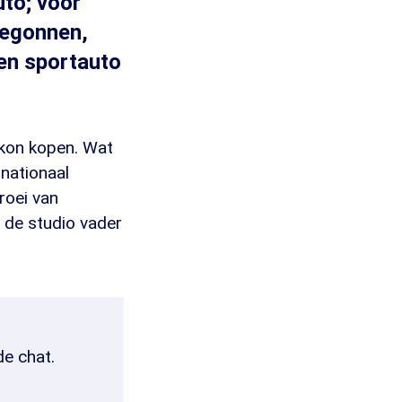
to; voor
begonnen,
en sportauto
 kon kopen. Wat
rnationaal
roei van
n de studio vader
de chat.