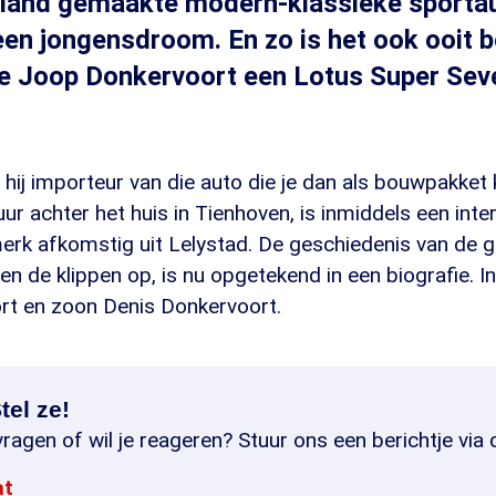
rland gemaakte modern-klassieke sportau
 een jongensdroom. En zo is het ook ooit 
ge Joop Donkervoort een Lotus Super Sev
 hij importeur van die auto die je dan als bouwpakket
ur achter het huis in Tienhoven, is inmiddels een inte
rk afkomstig uit Lelystad. De geschiedenis van de g
n de klippen op, is nu opgetekend in een biografie. I
t en zoon Denis Donkervoort.
tel ze!
ragen of wil je reageren? Stuur ons een berichtje via 
at