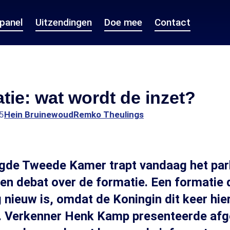
epanel
Uitzendingen
Doe mee
Contact
tie: wat wordt de inzet?
5
Hein Bruinewoud
Remko Theulings
igde Tweede Kamer trapt vandaag het par
een debat over de formatie. Een formatie 
nieuw is, omdat de Koningin dit keer hier 
s. Verkenner Henk Kamp presenteerde afg