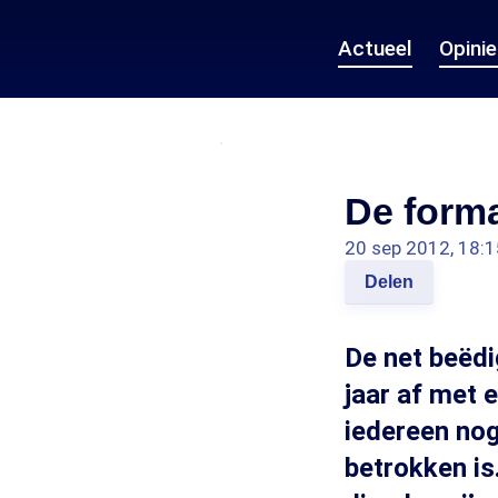
Actueel
Opini
De forma
20 sep 2012, 18:1
Delen
De net beëd
jaar af met 
iedereen nog 
betrokken i