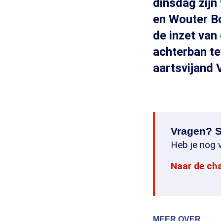
dinsdag zij
en Wouter Bo
de inzet van
achterban t
aartsvijand
Vragen? S
Heb je nog v
Naar de ch
MEER OVER