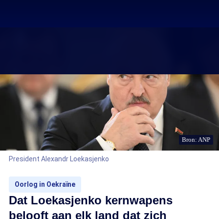
Bron: ANP
President Alexandr Loekasjenko
Oorlog in Oekraïne
Dat Loekasjenko kernwapens
belooft aan elk land dat zich