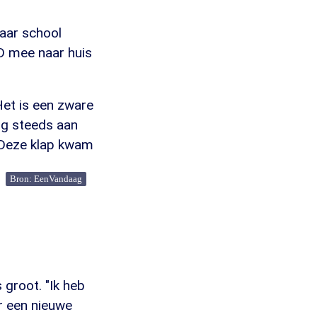
aar school
D mee naar huis
Het is een zware
og steeds aan
. Deze klap kwam
Bron: EenVandaag
groot. "Ik heb
er een nieuwe