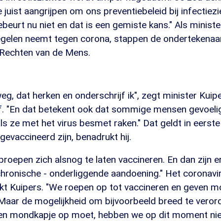
uist aangrijpen om ons preventiebeleid bij infectiezi
beurt nu niet en dat is een gemiste kans." Als minist
gelen neemt tegen corona, stappen de ondertekenaar
 Rechten van de Mens.
weg, dat herken en onderschrijf ik", zegt minister Kuipe
f. "En dat betekent ook dat sommige mensen gevoelig
als ze met het virus besmet raken." Dat geldt in eerste
gevaccineerd zijn, benadrukt hij.
oproepen zich alsnog te laten vaccineren. En dan zijn
hronische - onderliggende aandoening." Het coronavir
ukt Kuipers. "We roepen op tot vaccineren en geven m
 Maar de mogelijkheid om bijvoorbeeld breed te veror
en mondkapje op moet, hebben we op dit moment niet