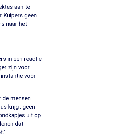
ektes aan te
er Kuipers geen
s naar het
rs in een reactie
er zijn voor
 instantie voor
 er de mensen
us krijgt geen
ondkapjes uit op
denen dat
."