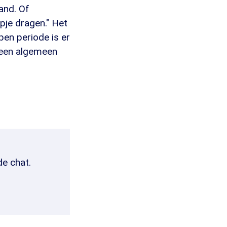
hand. Of
je dragen." Het
open periode is er
u een algemeen
de chat.