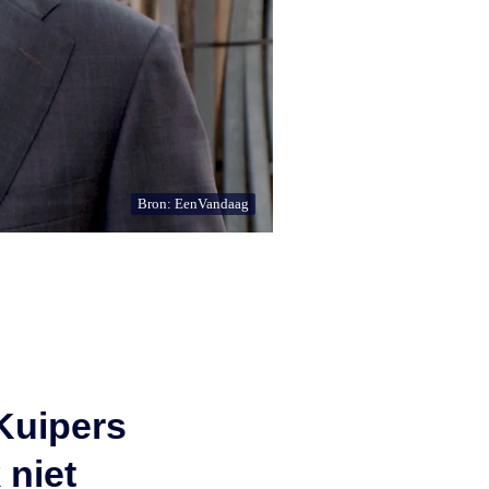
Bron: EenVandaag
Kuipers
 niet