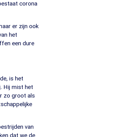
bestaat corona
aar er zijn ook
van het
ffen een dure
e, is het
 Hij mist het
er zo groot als
tschappelijke
estrijden van
ken dat we de