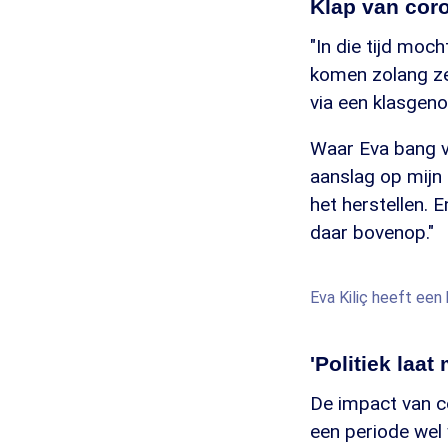
Klap van cor
"In die tijd mo
komen zolang ze
via een klasgenoo
Waar Eva bang vo
aanslag op mijn
het herstellen. 
daar bovenop."
Eva Kiliç heeft ee
'Politiek laat
De impact van c
een periode wel 