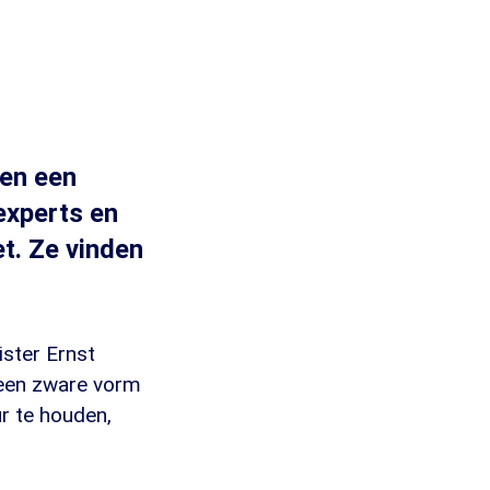
en een
experts en
t. Ze vinden
ster Ernst
 een zware vorm
ur te houden,