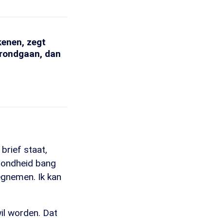
kenen, zegt
r rondgaan, dan
rief staat,
ezondheid bang
egnemen. Ik kan
il worden. Dat