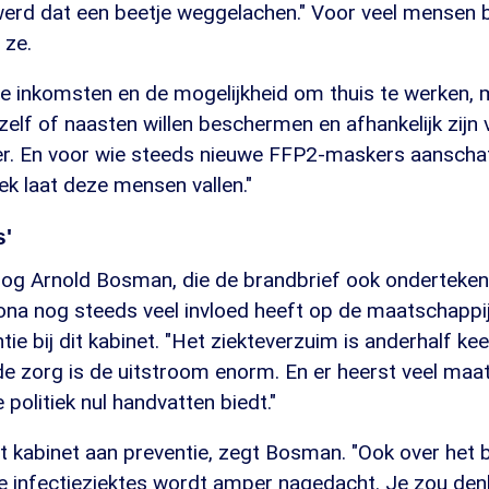
erd dat een beetje weggelachen." Voor veel mensen 
 ze.
e inkomsten en de mogelijkheid om thuis te werken, m
elf of naasten willen beschermen en afhankelijk zijn 
r. En voor wie steeds nieuwe FFP2-maskers aanscha
iek laat deze mensen vallen."
s'
og Arnold Bosman, die de brandbrief ook ondertekend
rona nog steeds veel invloed heeft op de maatschappij.
tie bij dit kabinet. "Het ziekteverzuim is anderhalf ke
de zorg is de uitstroom enorm. En er heerst veel maa
politiek nul handvatten biedt."
t kabinet aan preventie, zegt Bosman. "Ook over het b
e infectieziektes wordt amper nagedacht. Je zou den