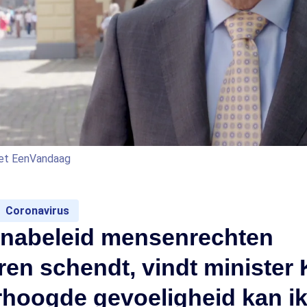
 met EenVandaag
Coronavirus
onabeleid mensenrechten
en schendt, vindt minister 
erhoogde gevoeligheid kan ik