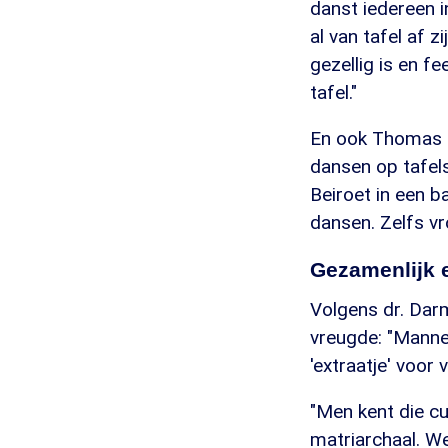
danst iedereen i
al van tafel af 
gezellig is en f
tafel."
En ook Thomas E
dansen op tafels
Beiroet in een b
dansen. Zelfs vr
Gezamenlijk 
Volgens dr. Dar
vreugde: "Mannen
'extraatje' voor 
"Men kent die cu
matriarchaal. W