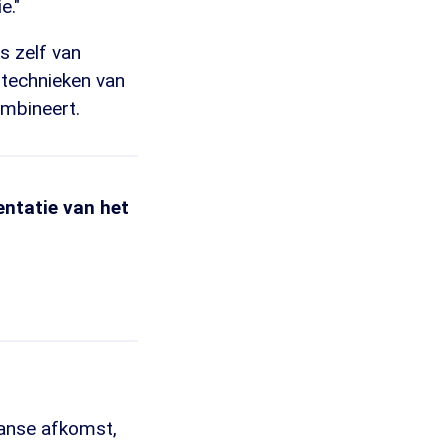
e."
s zelf van
 technieken van
ombineert.
entatie van het
aanse afkomst,