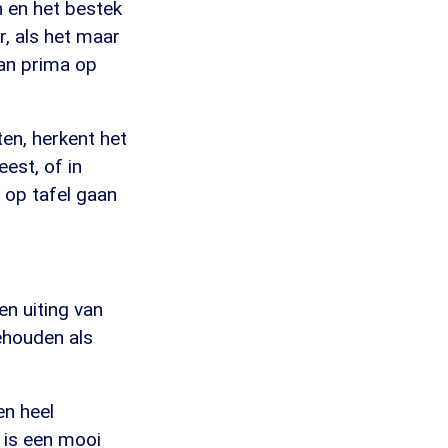
n en het bestek
r, als het maar
kan prima op
en, herkent het
est, of in
 op tafel gaan
n uiting van
ehouden als
en heel
 is een mooi