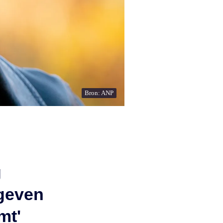
Bron: ANP
g
 geven
mt'