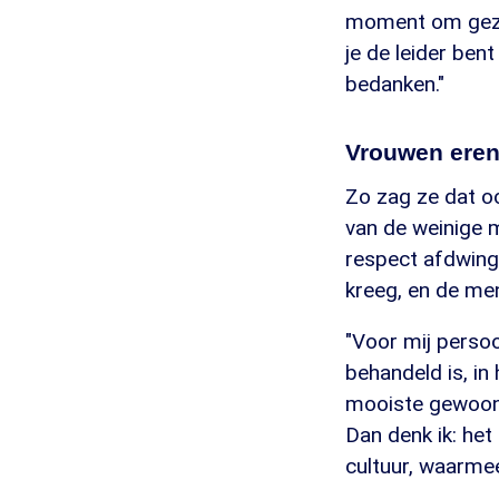
moment om gezam
je de leider bent
bedanken."
Vrouwen eren
Zo zag ze dat oo
van de weinige m
respect afdwingt
kreeg, en de me
"Voor mij persoon
behandeld is, in
mooiste gewoont
Dan denk ik: he
cultuur, waarmee