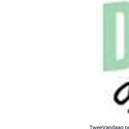
TweeVandaag pra