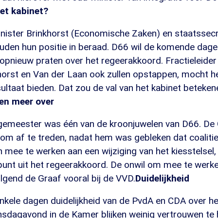
et kabinet?
inister Brinkhorst (Economische Zaken) en staatssecr
uden hun positie in beraad. D66 wil de komende dag
 opnieuw praten over het regeerakkoord. Fractieleider D
horst en Van der Laan ook zullen opstappen, mocht h
ltaat bieden. Dat zou de val van het kabinet beteken
ten meer over
emeester was één van de kroonjuwelen van D66. De 
om af te treden, nadat hem was gebleken dat coaliti
mee te werken aan een wijziging van het kiesstelsel,
punt uit het regeerakkoord. De onwil om mee te werk
volgend de Graaf vooral bij de VVD.
Duidelijkheid
nkele dagen duidelijkheid van de PvdA en CDA over het
ensdagavond in de Kamer blijken weinig vertrouwen te