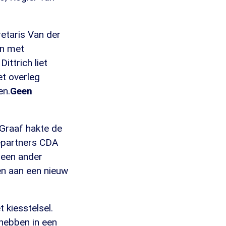
etaris Van der
en met
ittrich liet
et overleg
en.
Geen
Graaf hakte de
epartners CDA
 een ander
en aan een nieuw
 kiesstelsel.
 hebben in een