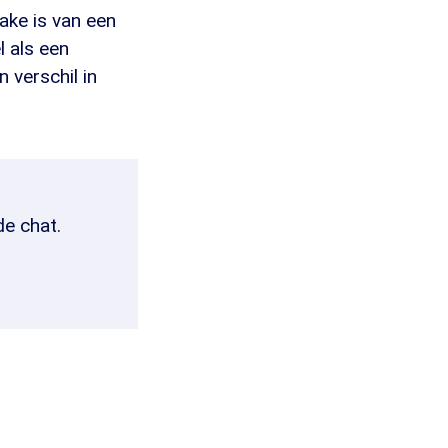
ake is van een
l als een
 verschil in
de chat.