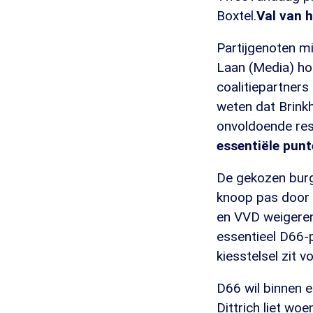
Boxtel.
Val van h
Partijgenoten m
Laan (Media) ho
coalitiepartners
weten dat Brink
onvoldoende resu
essentiële pun
De gekozen burg
knoop pas door 
en VVD weigeren 
essentieel D66-
kiesstelsel zit 
D66 wil binnen e
Dittrich liet wo