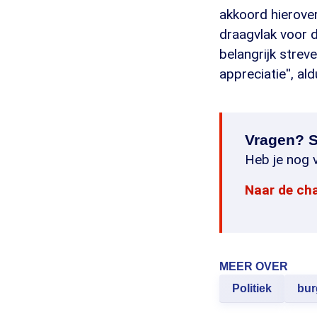
akkoord hierover
draagvlak voor d
belangrijk strev
appreciatie'', a
Vragen? S
Heb je nog v
Naar de ch
MEER OVER
Politiek
bur