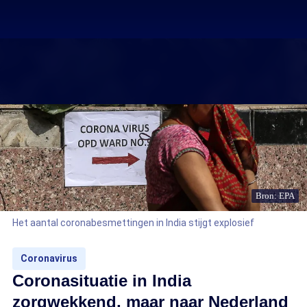
Bron: EPA
Het aantal coronabesmettingen in India stijgt explosief
Coronavirus
Coronasituatie in India
zorgwekkend, maar naar Nederland