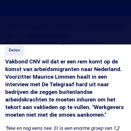
CNV wil geen nieuwe buitenlanders
op de arbeidsmarkt
15 jan 2018, 18:15
Floris Prenger
Simone Tukker
Delen
Vakbond CNV wil dat er een rem komt op de
komst van arbeidsmigranten naar Nederland.
Voorzitter Maurice Limmen haalt in een
interview met De Telegraaf hard uit naar
bedrijven die zeggen buitenlandse
arbeidskrachten te moeten inhuren om het
tekort aan vaklieden op te vullen. "Werkgevers
moeten niet met die smoes aankomen."
"Nee en nog eens nee. Er is een enorme groep van 1,2