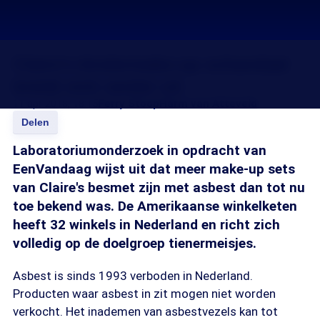
Claire’s kindermake-up schandaal
breidt zich verder uit
11 apr 2018, 18:15
Ferry Stoop
Harm van Atteveld
Delen
Laboratoriumonderzoek in opdracht van
EenVandaag wijst uit dat meer make-up sets
van Claire's besmet zijn met asbest dan tot nu
toe bekend was. De Amerikaanse winkelketen
heeft 32 winkels in Nederland en richt zich
volledig op de doelgroep tienermeisjes.
Asbest is sinds 1993 verboden in Nederland.
Producten waar asbest in zit mogen niet worden
verkocht. Het inademen van asbestvezels kan tot