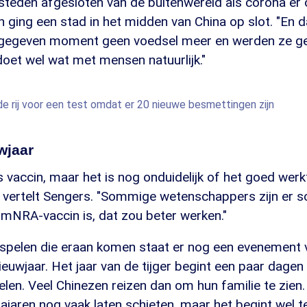
steden afgesloten van de buitenwereld als corona er 
 ging een stad in het midden van China op slot. "En 
gegeven moment geen voedsel meer en werden ze gew
doet wel wat met mensen natuurlijk."
e rij voor een test omdat er 20 nieuwe besmettingen zijn
wjaar
s vaccin, maar het is nog onduidelijk of het goed wer
 vertelt Sengers. "Sommige wetenschappers zijn er sc
mNRA-vaccin is, dat zou beter werken."
spelen die eraan komen staat er nog een evenement v
ieuwjaar. Het jaar van de tijger begint een paar dagen
len. Veel Chinezen reizen dan om hun familie te zien
jaren nog vaak laten schieten, maar het begint wel te