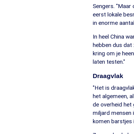
Sengers. "Maar 
eerst lokale bes
in enorme aantal
In heel China wa
hebben dus dat z
kring om je hee
laten testen."
Draagvlak
"Het is draagvla
het algemeen, al
de overheid het 
miljard mensen i
komen barstjes i