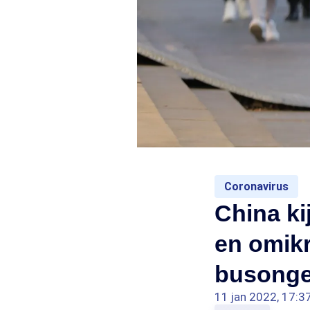
Coronavirus
China ki
en omikr
busongel
11 jan 2022, 17:3