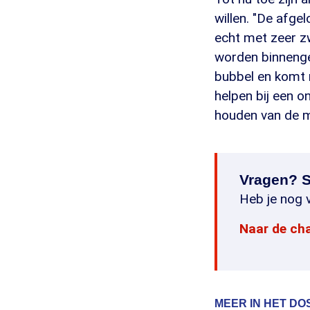
willen. "De afge
echt met zeer z
worden binnenge
bubbel en komt 
helpen bij een o
houden van de m
Vragen? S
Heb je nog v
Naar de ch
MEER IN HET DO