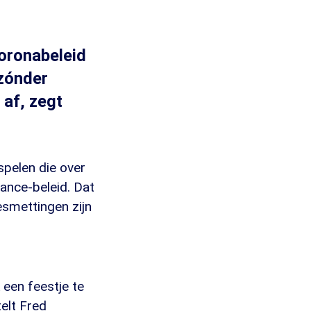
coronabeleid
 zónder
af, zegt
spelen die over
rance-beleid. Dat
esmettingen zijn
 een feestje te
telt Fred