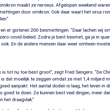
omikron maakt ze nerveus. Afgelopen weekend waren 
mettingen door omikron. Ook daar waart het virus ron
len."
ren er gisteren 200 besmettingen. "Daar lachen wij o
ero-covid-beleid. Zodra je bent besmet, ga je in qua
n ook. En de andere mensen daar weer omheen moete
k is tot nu toe best groot", zegt Fred Sengers. "De Ch
 is dat moeilijk te zeggen omdat ze met 1,4 miljard m
goed aanpakt. Het aantal doden is laag, het leven in d
s goed te doen. Ze kunnen best veel dingen, meer dan
n het draagvlak."