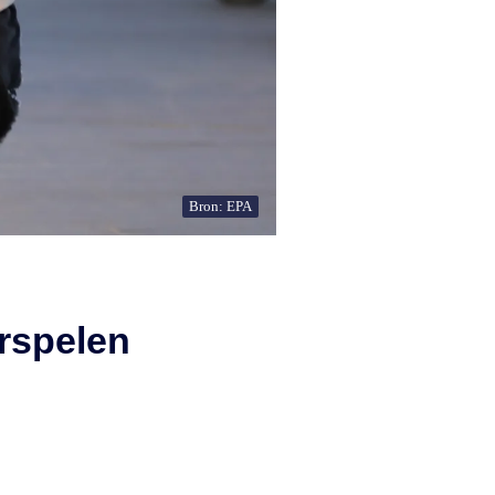
Bron: EPA
erspelen