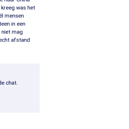
l kreeg was het
wél mensen
teen in een
e niet mag
 echt afstand
de chat.