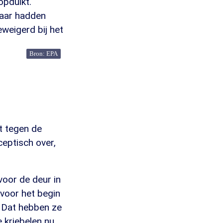
opduikt.
daar hadden
eigerd bij het
Bron: EPA
kt tegen de
eptisch over,
oor de deur in
 voor het begin
. Dat hebben ze
 kriebelen nu.