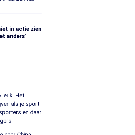
et in actie zien
iet anders'
 leuk. Het
ven als je sport
 sporters en daar
ngers.
ie naar China