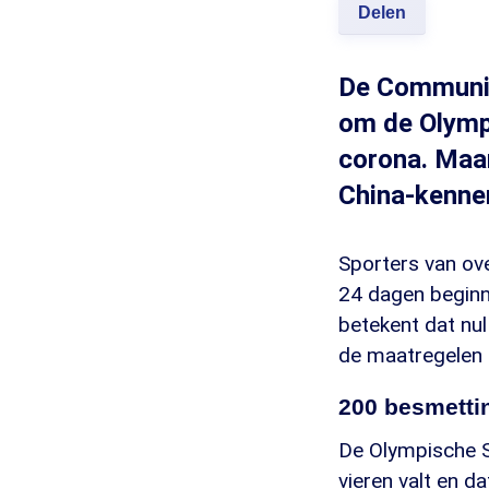
Delen
De Communist
om de Olympi
corona. Maar
China-kenne
Sporters van ov
24 dagen beginne
betekent dat nul
de maatregelen 
200 besmetti
De Olympische Sp
vieren valt en da