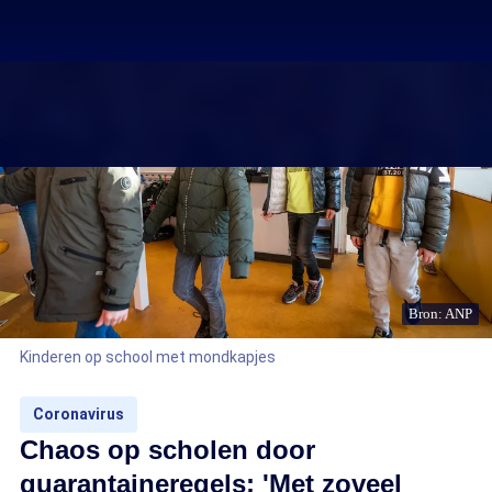
Bron: ANP
Kinderen op school met mondkapjes
Coronavirus
Chaos op scholen door
quarantaineregels: 'Met zoveel