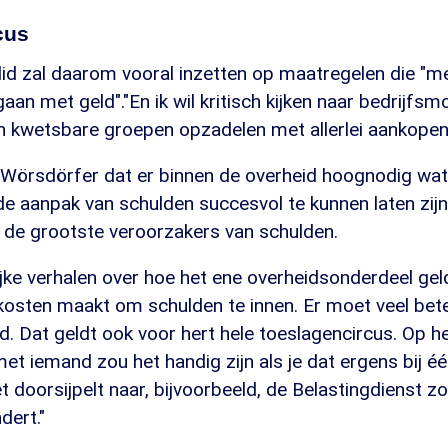
cus
d zal daarom vooral inzetten op maatregelen die "m
aan met geld"."En ik wil kritisch kijken naar bedrijfsm
en kwetsbare groepen opzadelen met allerlei aankopen
 Wörsdörfer dat er binnen de overheid hoognodig wa
 aanpak van schulden succesvol te kunnen laten zijn.
n de grootste veroorzakers van schulden.
ijke verhalen over hoe het ene overheidsonderdeel gel
osten maakt om schulden te innen. Er moet veel bet
 Dat geldt ook voor hert hele toeslagencircus. Op 
met iemand zou het handig zijn als je dat ergens bij é
 doorsijpelt naar, bijvoorbeeld, de Belastingdienst z
dert."