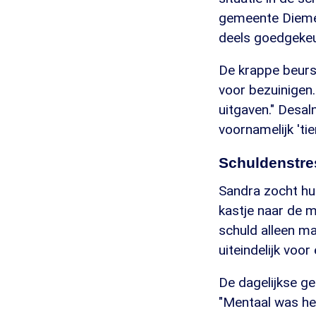
gemeente Diemen
deels goedgekeu
De krappe beurs 
voor bezuinigen
uitgaven." Desal
voornamelijk 't
Schuldenstre
Sandra zocht hu
kastje naar de m
schuld alleen m
uiteindelijk voo
De dagelijkse g
"Mentaal was het