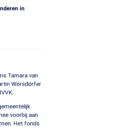
inderen in
ris Tamara van
artin Wörsdörfer
 NVVK.
gemeentelijk
rmee voorbij aan
omen. Het fonds