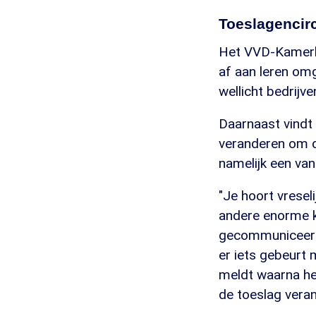
Toeslagencir
Het VVD-Kamerli
af aan leren omg
wellicht bedrijv
Daarnaast vindt
veranderen om de
namelijk een va
"Je hoort vresel
andere enorme k
gecommuniceerd.
er iets gebeurt 
meldt waarna het
de toeslag veran