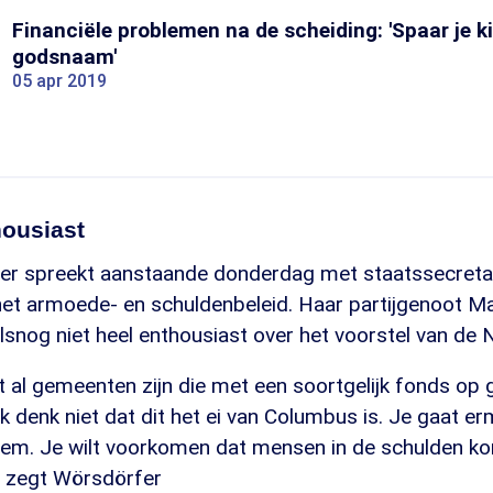
Financiële problemen na de scheiding: 'Spaar je k
godsnaam'
05 apr 2019
housiast
r spreekt aanstaande donderdag met staatssecreta
het armoede- en schuldenbeleid. Haar partijgenoot M
lsnog niet heel enthousiast over het voorstel van de
at al gemeenten zijn die met een soortgelijk fonds op 
Ik denk niet dat dit het ei van Columbus is. Je gaat e
eem. Je wilt voorkomen dat mensen in de schulden k
", zegt Wörsdörfer