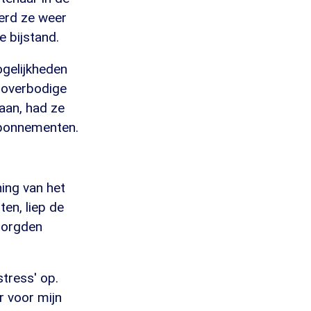
erd ze weer
 bijstand.
ogelijkheden
p overbodige
aan, had ze
 abonnementen.
ing van het
en, liep de
zorgden
tress' op.
r voor mijn