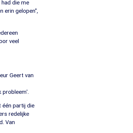
n had die me
 erin gelopen",
edereen
oor veel
teur Geert van
.
k probleem'.
één partij die
rs redelijke
d. Van