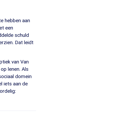
fte hebben aan
et een
ddelde schuld
rzien. Dat leidt
ptiek van Van
 op lenen. Als
 sociaal domein
l iets aan de
ordelig: