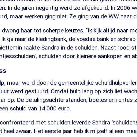
. In de jaren negentig werd ze afgekeurd. In 2006 w
rd, maar werken ging niet. Ze ging van de WW naar de
dwong haar tot scherpe keuzes. "Ik kijk altijd naar m
. Ik ga naar de kledingbank, de voedselbank en schra
niettemin raakte Sandra in de schulden. Naast rood st
ientjesschulden', schulden door kleinere aankopen en
ss
lp, maar werd door de gemeentelijke schuldhulpverlen
uur werd gestuurd. Omdat hulp lang op zich liet wacht
aar op. De betalingsachterstanden, boetes en rentes 
r een schuld van 14.000 euro.
econfronteerd met schulden leverde Sandra 'schuldens
 heel zwaar. Het eerste jaar heb ik mijzelf alleen maa