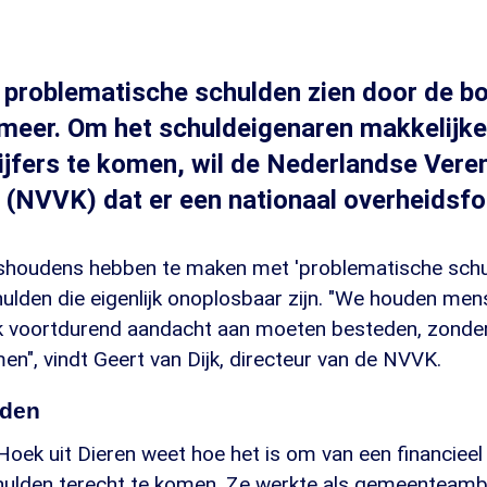
problematische schulden zien door de b
 meer. Om het schuldeigenaren makkelijk
cijfers te komen, wil de Nederlandse Vere
 (NVVK) dat er een nationaal overheidsf
shoudens hebben te maken met 'problematische schu
ulden die eigenlijk onoplosbaar zijn. "We houden me
jk voortdurend aandacht aan moeten besteden, zonder
n", vindt Geert van Dijk, directeur van de NVVK.
lden
Hoek uit Dieren weet hoe het is om van een financiee
schulden terecht te komen. Ze werkte als gemeenteamb