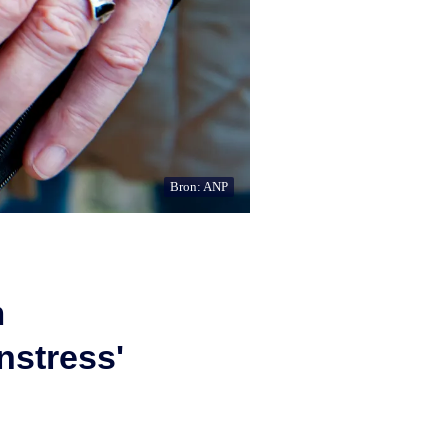
Bron: ANP
m
nstress'