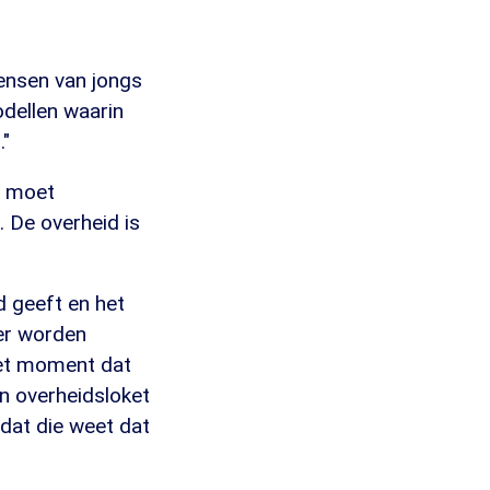
ensen van jongs
odellen waarin
."
t moet
 De overheid is
d geeft en het
er worden
het moment dat
én overheidsloket
odat die weet dat