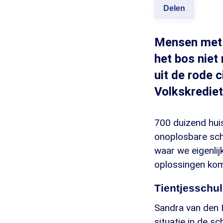
Delen
Mensen met 
het bos niet
uit de rode 
Volkskrediet
700 duizend hui
onoplosbare sch
waar we eigenli
oplossingen kome
Tientjesschu
Sandra van den 
situatie in de 