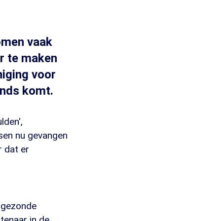
omen vaak
er te maken
niging voor
onds komt.
lden',
nsen nu gevangen
 dat er
l gezonde
tenaar in de