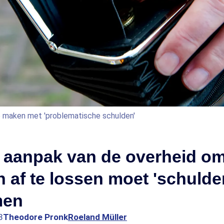
 maken met 'problematische schulden'
e aanpak van de overheid o
 af te lossen moet 'schulde
men
8
Theodore Pronk
Roeland Müller