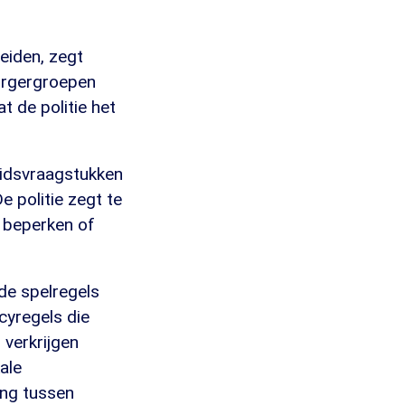
eiden, zegt
burgergroepen
t de politie het
heidsvraagstukken
e politie zegt te
n beperken of
 de spelregels
cyregels die
verkrijgen
kale
ing tussen