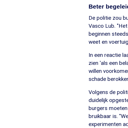
Beter begele
De politie zou b
Vasco Lub. "Het
beginnen steeds 
weet en voertuigc
In een reactie la
zien 'als een bel
willen voorkomen
schade berokken
Volgens de politi
duidelijk opgest
burgers moeten 
bruikbaar is. "We
experimenten ad