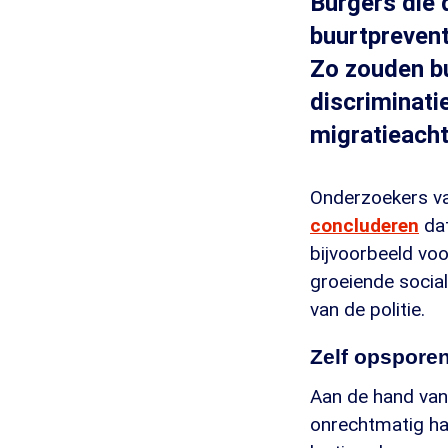
Burgers die 
buurtprevent
Zo zouden bu
discriminat
migratieach
Onderzoekers va
concluderen
dat
bijvoorbeeld voo
groeiende social
van de politie.
Zelf opspore
Aan de hand van
onrechtmatig ha