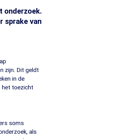
it onderzoek.
er sprake van
hap
zijn. Dit geldt
eken in de
 het toezicht
gers soms
onderzoek, als