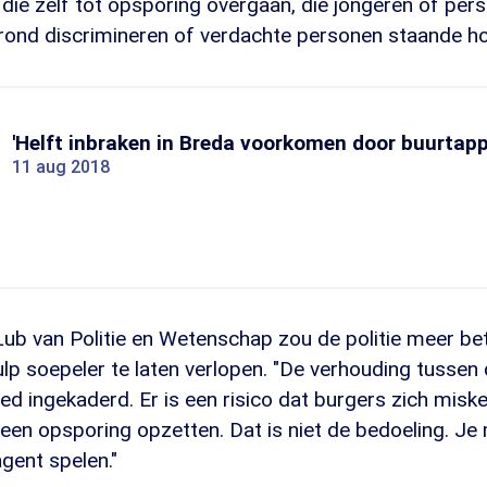
 die zelf tot opsporing overgaan, die jongeren of pe
rond discrimineren of verdachte personen staande ho
'Helft inbraken in Breda voorkomen door buurtapp
11 aug 2018
ub van Politie en Wetenschap zou de politie meer b
lp soepeler te laten verlopen. "De verhouding tussen d
oed ingekaderd. Er is een risico dat burgers zich misk
n een opsporing opzetten. Dat is niet de bedoeling. Je
agent spelen."