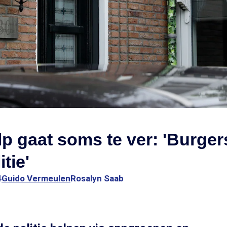
p gaat soms te ver: 'Burgers
tie'
4
Guido Vermeulen
Rosalyn Saab