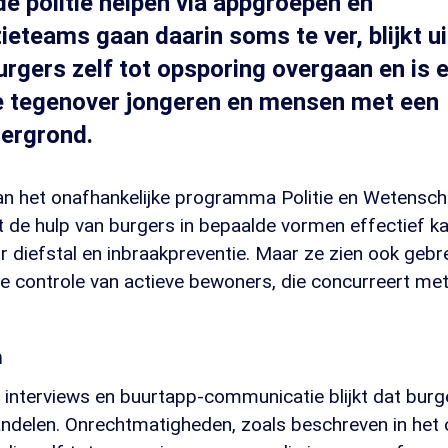
de politie helpen via appgroepen en
ieteams gaan daarin soms te ver, blijkt u
rgers zelf tot opsporing overgaan en is 
ie tegenover jongeren en mensen met een
tergrond.
n het onafhankelijke programma Politie en Wetensc
 de hulp van burgers in bepaalde vormen effectief kan 
r diefstal en inbraakpreventie. Maar ze zien ook gebr
e controle van actieve bewoners, die concurreert met
n
 interviews en buurtapp-communicatie blijkt dat bur
ndelen. Onrechtmatigheden, zoals beschreven in het 