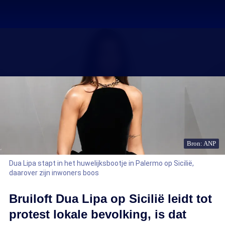
Bron: ANP
Dua Lipa stapt in het huwelijksbootje in Palermo op Sicilië,
daarover zijn inwoners boos
Bruiloft Dua Lipa op Sicilië leidt tot
protest lokale bevolking, is dat