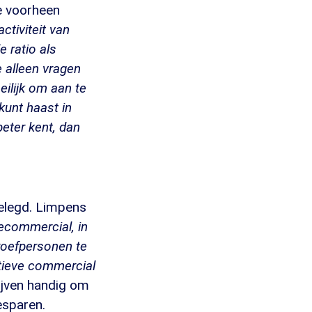
e voorheen
ctiviteit van
 ratio als
e alleen vragen
eilijk om aan te
kunt haast in
eter kent, dan
elegd. Limpens
iecommercial, in
proefpersonen te
ctieve commercial
ijven handig om
esparen.