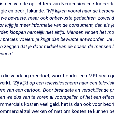
is een van de oprichters van Neurensics en studeerd
gie en bedrijfskunde.
"Wij kijken vooral naar de hersena
 we bewuste, maar ook onbewuste gedachten, zowel de
r krijg je meer informatie van de consument, dan als j
rden kloppen namelijk niet altijd. Mensen vinden het mo
 precies voelen: je krijgt dan bewuste antwoorden. Je 
n zeggen dat je door middel van de scans de mensen b
ennen."
n die vandaag meedoet, wordt onder een MRI-scan g
 werkt.
"Zij kijkt op een televisiescherm naar een televis
vorm van een cartoon. Door breindata an verschillende 
n we dus van te voren al voorspellen of het een effe
mmercials kosten veel geld, het is dan ook voor bedr
commercial zal werken of niet om kosten te kunnen b