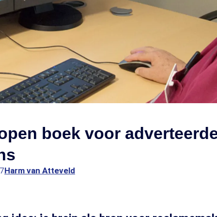
 open boek voor adverteerd
ns
07
Harm van Atteveld