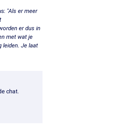
ns:
"Als er meer
t
orden er dus in
een met wat je
leiden. Je laat
de chat.