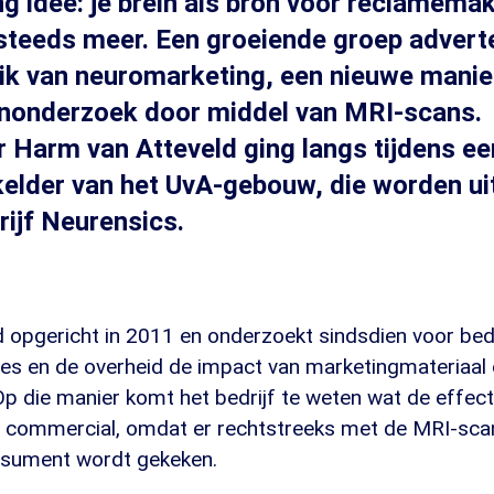
ng idee: je brein als bron voor reclamema
steeds meer. Een groeiende groep advert
ik van neuromarketing, een nieuwe manie
onderzoek door middel van MRI-scans.
 Harm van Atteveld ging langs tijdens ee
kelder van het UvA-gebouw, die worden u
rijf Neurensics.
 opgericht in 2011 en onderzoekt sindsdien voor bedr
ies en de overheid de impact van marketingmateriaal 
 die manier komt het bedrijf te weten wat de effectiv
n commercial, omdat er rechtstreeks met de MRI-scan
nsument wordt gekeken.