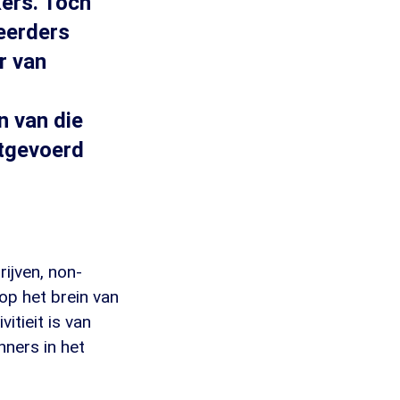
kers. Toch
eerders
r van
n van die
itgevoerd
ijven, non-
op het brein van
itieit is van
ners in het