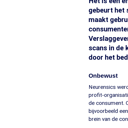
Het is een e
gebeurt het 
maakt gebru
consumenten
Verslaggever
scans in de 
door het bed
Onbewust
Neurensics werd
profit-organisat
de consument. Op
bijvoorbeeld ee
brein van de co