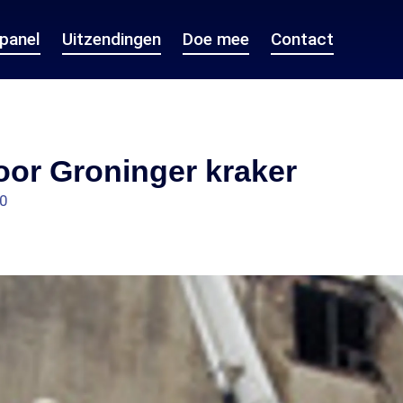
epanel
Uitzendingen
Doe mee
Contact
oor Groninger kraker
40