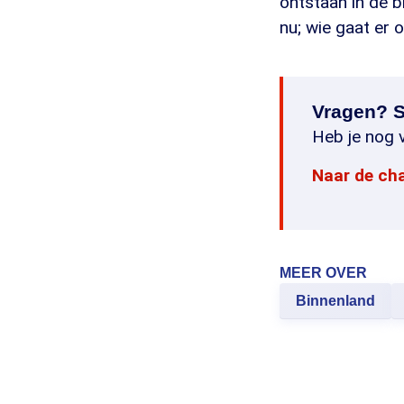
ontstaan in de b
nu; wie gaat er
Vragen? S
Heb je nog v
Naar de ch
MEER OVER
Binnenland