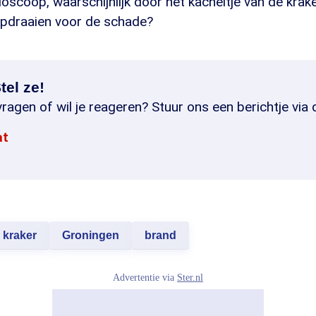
ioscoop, waarschijnlijk door het kacheltje van de krake
 opdraaien voor de schade?
tel ze!
ragen of wil je reageren? Stuur ons een berichtje via 
at
kraker
Groningen
brand
Advertentie via
Ster.nl