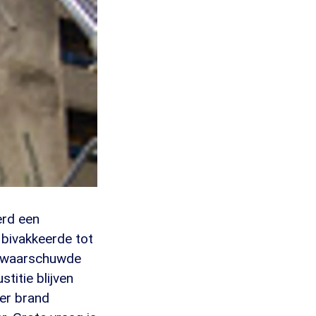
erd een
 bivakkeerde tot
r waarschuwde
titie blijven
 er brand