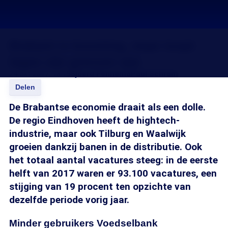
Brabant is booming, maar loopt
tegen zijn grenzen aan
24 okt 2017, 18:15
Sjoerd Fennema
Paul Schram
Delen
De Brabantse economie draait als een dolle.
De regio Eindhoven heeft de hightech-
industrie, maar ook Tilburg en Waalwijk
groeien dankzij banen in de distributie. Ook
het totaal aantal vacatures steeg: in de eerste
helft van 2017 waren er 93.100 vacatures, een
stijging van 19 procent ten opzichte van
dezelfde periode vorig jaar.
Minder gebruikers Voedselbank