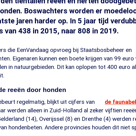
rden tientallen reeën en herten doodgebe
honden. Boswachters worden er moedeloo
tste jaren harder op. In 5 jaar tijd verdub
s van 438 in 2015, naar 808 in 2019.
ijfers die EenVandaag opvroeg bij Staatsbosbeheer en
n. Eigenaren kunnen een boete krijgen van 99 euro v
en in natuurgebieden. Dit kan oplopen tot 400 euro a
t.
ode reeën door honden
beurt regelmatig, blijkt uit cijfers van
de faunabe
ar werden alleen in Zuid-Holland al zeker vijftien re
elderland (14), Overijssel (8) en Drenthe (4) werden 
van hondenbeten. Andere provincies houden dit niet spe