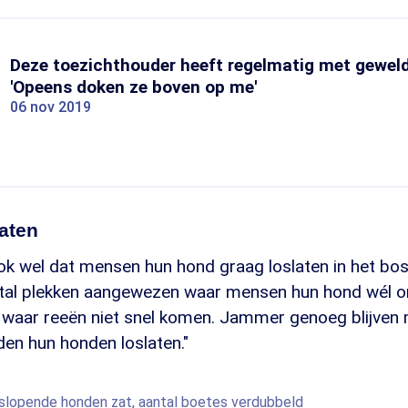
Deze toezichthouder heeft regelmatig met gewel
'Opeens doken ze boven op me'
06 nov 2019
laten
ook wel dat mensen hun hond graag loslaten in het bo
tal plekken aangewezen waar mensen hun hond wél o
en waar reeën niet snel komen. Jammer genoeg blijve
den hun honden loslaten."
oslopende honden zat, aantal boetes verdubbeld