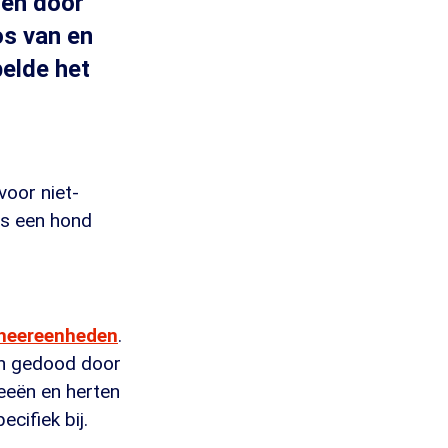
ten door
s van en
belde het
oor niet-
ls een hond
heereenheden
.
eën gedood door
reeën en herten
cifiek bij.