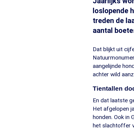
Jaarlijks wo
loslopende 
treden de laa
aantal boete
Dat blijkt uit c
Natuurmonumente
aangelijnde hond
achter wild aanzi
Tientallen d
En dat laatste ge
Het afgelopen ja
honden. Ook in G
het slachtoffer 