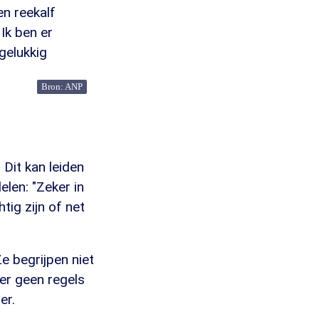
n reekalf
 Ik ben er
gelukkig
Bron: ANP
 Dit kan leiden
elen: "Zeker in
tig zijn of net
e begrijpen niet
er geen regels
er.