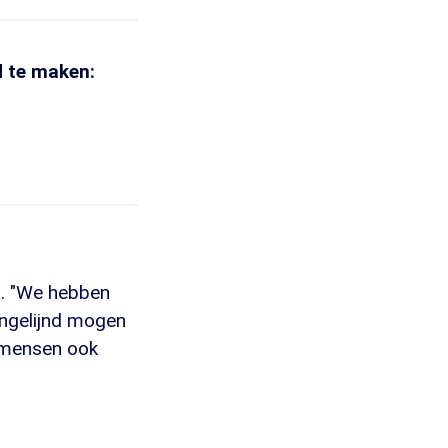
d te maken:
s. "We hebben
ngelijnd mogen
n mensen ook