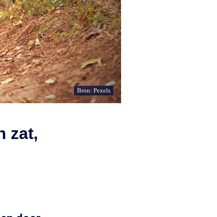
Bron: Pexels
 zat,