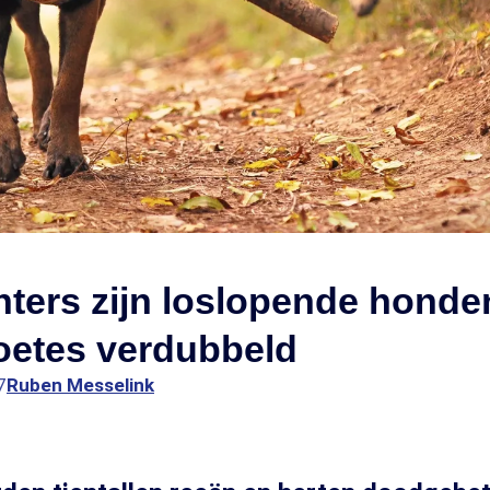
ers zijn loslopende honden
oetes verdubbeld
7
Ruben Messelink