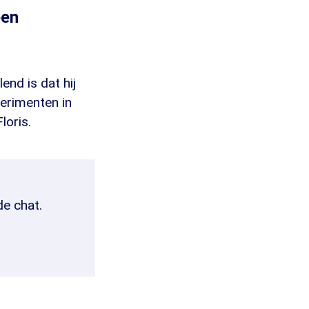
een
end is dat hij
erimenten in
loris.
de chat.