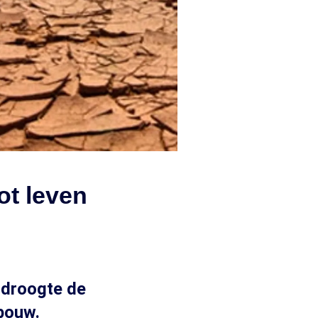
ot leven
 droogte de
bouw.