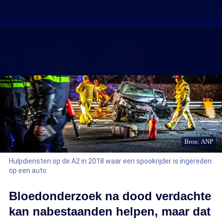
Bron: ANP
Hulpdiensten op de A2 in 2018 waar een spookrijder is ingereden
op een auto
Bloedonderzoek na dood verdachte
kan nabestaanden helpen, maar dat