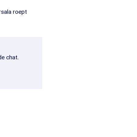
rsala roept
de chat.