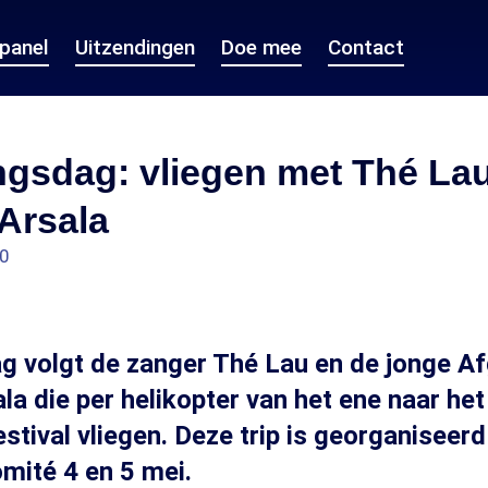
epanel
Uitzendingen
Doe mee
Contact
ngsdag: vliegen met Thé La
Arsala
00
 volgt de zanger Thé Lau en de jonge A
la die per helikopter van het ene naar he
estival vliegen. Deze trip is georganiseer
mité 4 en 5 mei.