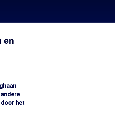
u en
fghaan
t andere
d door het