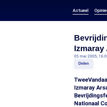
Actueel
Opini
Bevrijdi
Izmaray 
05 mei 2005, 16:
Delen
TweeVandaag
Izmaray Arsa
Bevrijdingsf
Nationaal Co