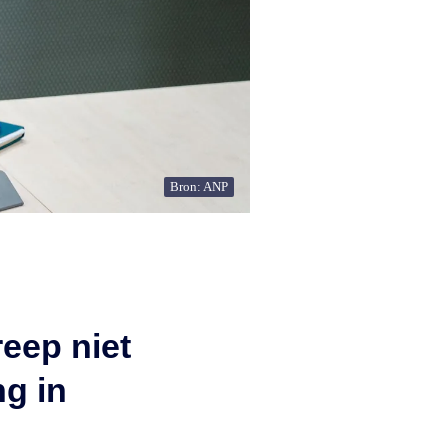
Bron: ANP
eep niet
ng in