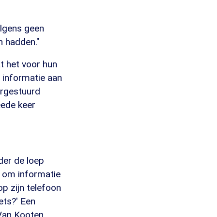
olgens geen
n hadden."
t het voor hun
 informatie aan
orgestuurd
eede keer
der de loep
d om informatie
op zijn telefoon
ets?' Een
Van Kooten.