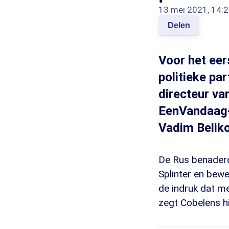
13 mei 2021, 14:
Delen
Voor het eer
politieke par
directeur va
EenVandaag-
Vadim Beliko
De Rus benaderd
Splinter en bew
de indruk dat me
zegt Cobelens hi