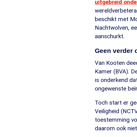
uitgebreid ond
wereldverbeteraar
beschikt met Mo
Nachtwolven, een
aanschurkt.
Geen verder 
Van Kooten deed
Kamer (BVA). De
is onderkend da
ongewenste beïnv
Toch start er g
Veiligheid (NCTV
toestemming voo
daarom ook niet