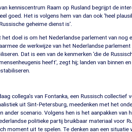
an kenniscentrum Raam op Rusland begrijpt de intere
eel goed. Het is volgens hem van dan ook 'heel plausib
Russische geheime dienst is'.
het doel is om het Nederlandse parlement van nog ee
daarmee de werkwijze van het Nederlandse parlement 
iliseren. Dat is een van de kenmerken 'die de Russisc
s mensenheugenis heeft', zegt hij; landen van binnen e
tabiliseren.
aag collega's van Fontanka, een Russisch collectief 
listiek uit Sint-Petersburg, meedenken met het onde
 ander scenario. Volgens hen is het aanpakken van het
derlandse politieke partij bruikbaar materiaal voor 
ch moment uit te spelen. Te denken aan een situatie 