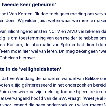
n tweede keer gebeuren'
vindt Van Kooten. "Ik doe toch geen melding om verv
ten doen. Wij wilden juist weten waar we mee te make
an inlichtingendiensten NCTV en AIVD verzekeren da
odig is om toestemming van een melder te hebben om
en. Kortom, de informatie van Splinter had direct do
"Men moet hier wel van leren. Dit mag zeker geen tw
Cobelens hierover.
te in de 'veiligheidsketen'
 dat EenVandaag de handel en wandel van Belikov on
oten altijd geïnteresseerd in het onderzoek en berei
Ruim een week na zijn melding toonde hij een bericht 
laatsvervangend hoofd van de BVA vraagt: 'Weet je al i
g voor iemand die geen onderzoek zou willen, meent 