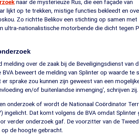
erzoek
naar de mysterieuze Rus, die een façade van
 lijkt op te trekken, mistige functies bekleedt en over
skou. Zo richtte Belikov een stichting op samen met 
 ultra-nationalistische motorbende die dicht tegen P
onderzoek
 melding over de zaak bij de Beveiligingsdienst van
 BVA beweert de melding van Splinter op waarde te sc
t er sprake zou kunnen zijn geweest van een mogelijk
loeding en/of buitenlandse inmenging', schrijven zij.
een onderzoek of wordt de Nationaal Coördinator Ter
) ingelicht. Dat komt volgens de BVA omdat Splinter 
r verder onderzoek gaf. De voorzitter van de Twee
 op de hoogte gebracht.