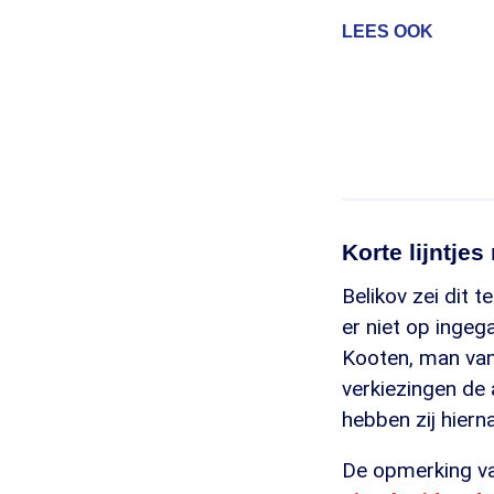
LEES OOK
Korte lijntje
Belikov zei dit 
er niet op ingeg
Kooten, man van 
verkiezingen de 
hebben zij hiern
De opmerking v