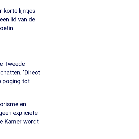
 korte lijntjes
een lid van de
oetin
 de Tweede
hatten. 'Direct
e poging tot
rorisme en
geen expliciete
de Kamer wordt