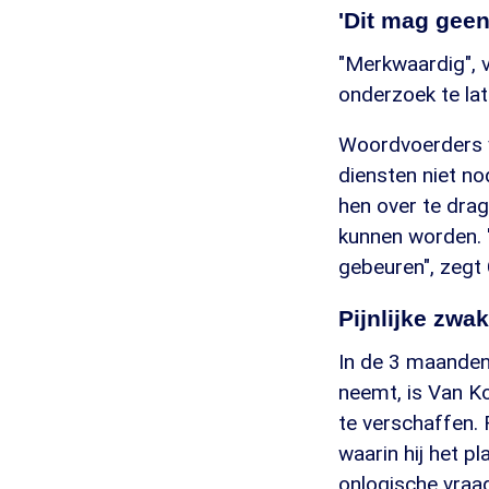
'Dit mag gee
"Merkwaardig", 
onderzoek te la
Woordvoerders v
diensten niet n
hen over te drag
kunnen worden. 
gebeuren", zegt 
Pijnlijke zwak
In de 3 maanden
neemt, is Van Ko
te verschaffen. 
waarin hij het p
onlogische vraa