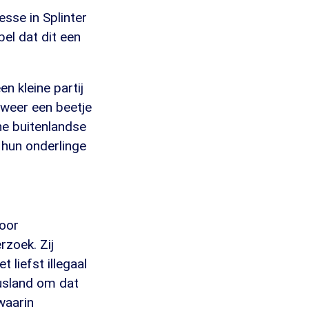
sse in Splinter
el dat dit een
n kleine partij
weer een beetje
he buitenlandse
n hun onderlinge
voor
rzoek. Zij
 liefst illegaal
Rusland om dat
waarin