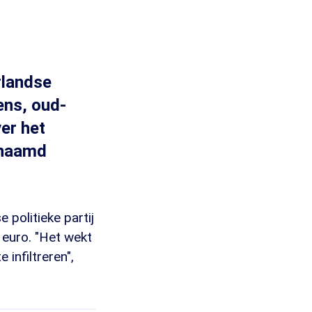
rlandse
lens, oud-
ver het
enaamd
politieke partij
 euro. "Het wekt
infiltreren",