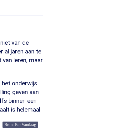
niet van de
 er al jaren aan te
 van leren, maar
e het onderwijs
lling geven aan
lfs binnen een
aalt is helemaal
Bron: EenVandaag