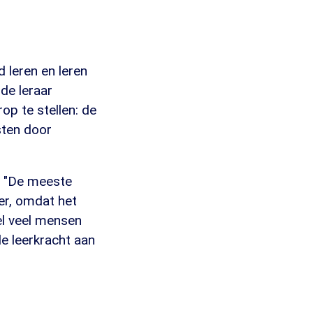
 leren en leren
de leraar
rop te stellen: de
sten door
h. "De meeste
ver, omdat het
el veel mensen
de leerkracht aan