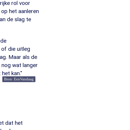
ijke rol voor
k op het aanleren
an de slag te
 de
of die uitleg
lag. Maar als de
je nog wat langer
het kan."
Bron: EenVandaag
et dat het