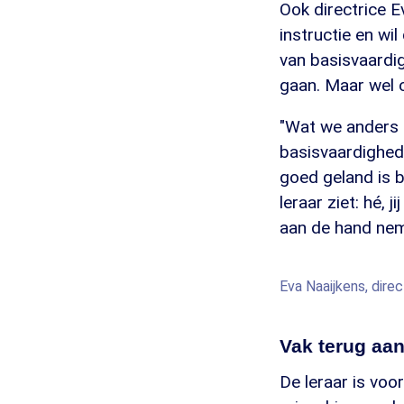
Ook directrice E
instructie en wil
van basisvaardig
gaan. Maar wel 
"Wat we anders 
basisvaardigheden
goed geland is bi
leraar ziet: hé, 
aan de hand neme
Eva Naaijkens, dire
Vak terug aan
De leraar is voo