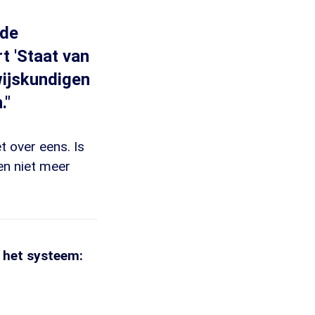
 de
rt 'Staat van
wijskundigen
."
t over eens. Is
ien niet meer
r het systeem: