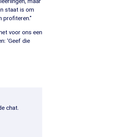
 leerlingen, maar
in staat is om
 profiteren."
 het voor ons een
n: 'Geef die
de chat.