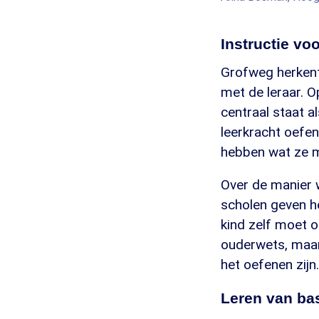
Instructie vo
Grofweg herkent
met de leraar. O
centraal staat al
leerkracht oefe
hebben wat ze mo
Over de manier w
scholen geven he
kind zelf moet o
ouderwets, maar 
het oefenen zijn.
Leren van ba