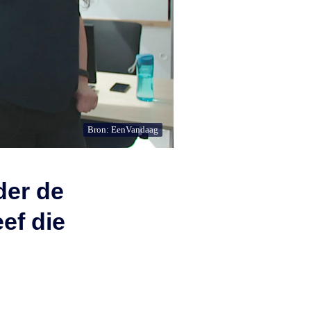
Bron: EenVandaag
der de
ef die