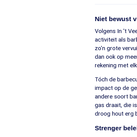
Niet bewust 
Volgens In 't Vee
activiteit als ba
zo'n grote vervui
dan ook op meer
rekening met elk
Tóch de barbecu
impact op de gez
andere soort bar
gas draait, die i
droog hout erg b
Strenger bele