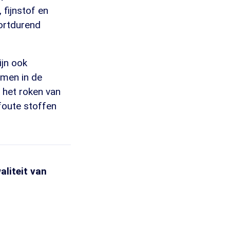
 fijnstof en
kortdurend
ijn ook
omen in de
 het roken van
 foute stoffen
aliteit van