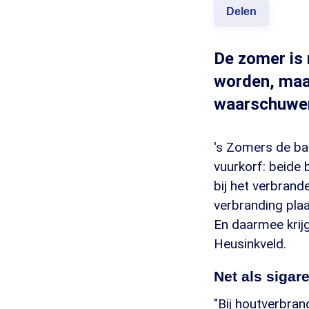
Delen
De zomer is 
worden, maar
waarschuwen 
's Zomers de ba
vuurkorf: beide
bij het verbrand
verbranding plaa
En daarmee krijg
Heusinkveld.
Net als sigar
"Bij houtverbran