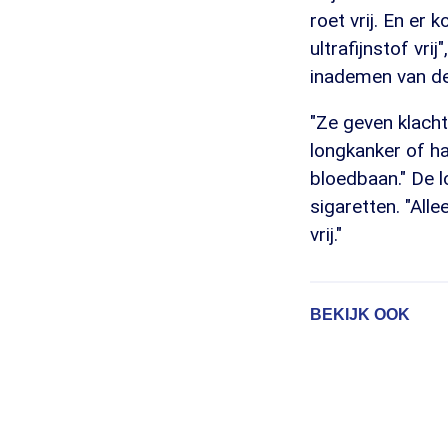
roet vrij. En er
ultrafijnstof vri
inademen van de
"Ze geven klach
longkanker of h
bloedbaan." De l
sigaretten. "All
vrij."
BEKIJK OOK