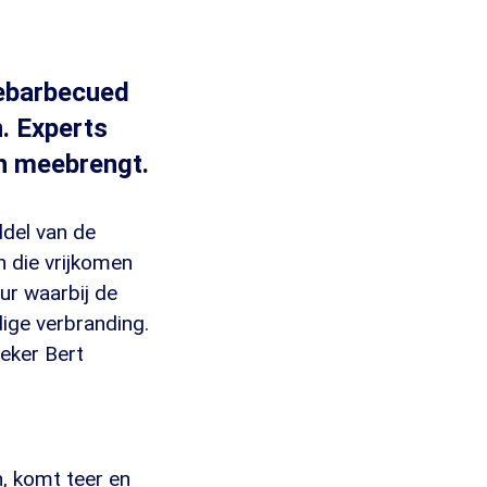
gebarbecued
. Experts
ch meebrengt.
del van de
n die vrijkomen
uur waarbij de
dige verbranding.
oeker Bert
, komt teer en