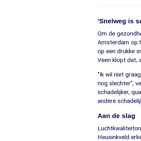
'Snelweg is s
Om de gezondhei
Amsterdam op hu
op een drukke sn
Veen klopt dat, a
"Ik wil niet gra
nog slechter", v
schadelijker, qu
andere schadelij
Aan de slag
Luchtkwaliteito
Heusinkveld erke