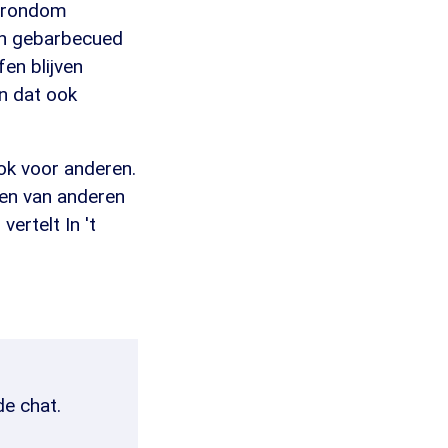
s rondom
ten gebarbecued
en blijven
n dat ook
ok voor anderen.
hten van anderen
ertelt In 't
de chat.