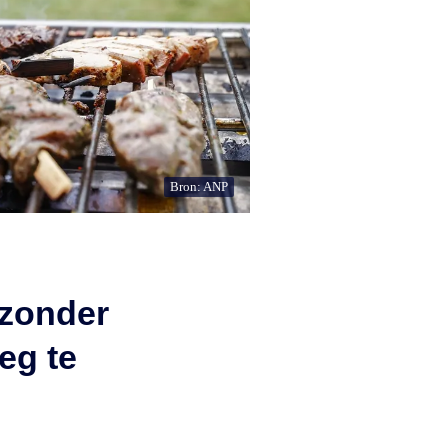
Bron: ANP
 zonder
eg te