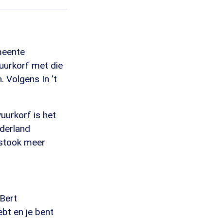
meente
uurkorf met die
. Volgens In 't
uurkorf is het
ederland
utstook meer
Bert
bt en je bent