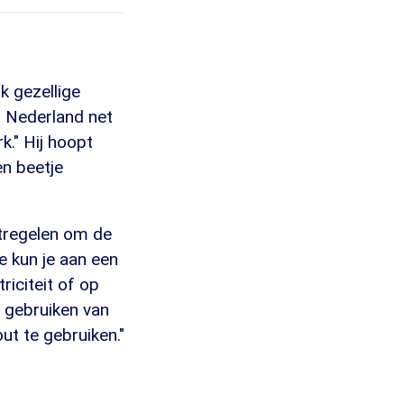
jk gezellige
in Nederland net
k." Hij hoopt
n beetje
tregelen om de
e kun je aan een
iciteit of op
et gebruiken van
ut te gebruiken."