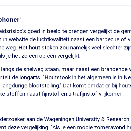
choner'
dsrisico's goed in beeld te brengen vergelijkt de ge
n website de luchtkwaliteit naast een barbecue of v
elweg. Het hout stoken zou namelijk veel slechter zijn
ls je het zo één op één vergelijkt.
ag langs de snelweg staan, maar naast een brandende v
ertelt de longarts. "Houtstook in het algemeen is in N
a langdurige blootstelling." Dat komt omdat er bij ho
ke stoffen naast fijnstof en ultrafijnstof vrijkomen.
nderzoeker aan de Wageningen University & Research 
nt deze vergelijking. "Als je een mooie zomeravond he