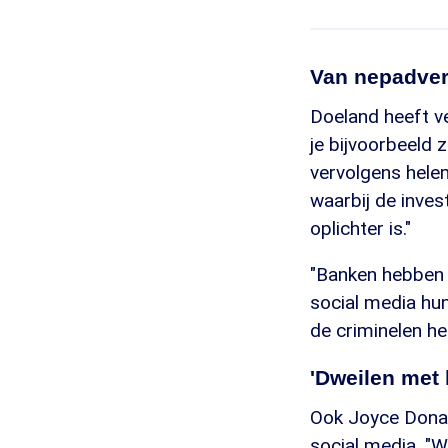
Van nepadvert
Doeland heeft v
je bijvoorbeeld 
vervolgens hele
waarbij de invest
oplichter is."
"Banken hebben v
social media hu
de criminelen he
'Dweilen met 
Ook Joyce Dona
social media. "W