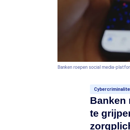
Banken roepen social media-platfor
Cybercriminalite
Banken 
te grijp
zorgplic