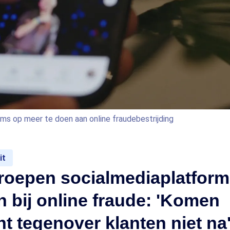
ms op meer te doen aan online fraudebestrijding
it
roepen socialmediaplatform
en bij online fraude: 'Komen
ht tegenover klanten niet na