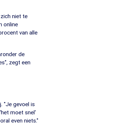
zich niet te
n online
 procent van alle
aronder de
s", zegt een
. "Je gevoel is
 'het moet snel'
oral even niets."