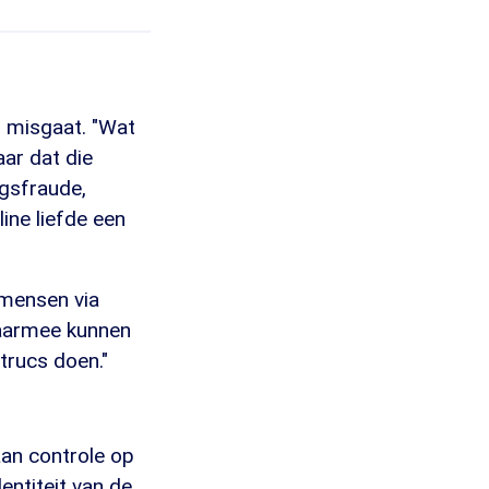
s misgaat. "Wat
aar dat die
ngsfraude,
line liefde een
 mensen via
daarmee kunnen
trucs doen."
an controle op
entiteit van de