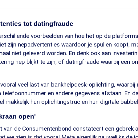
enties tot datingfraude
erschillende voorbeelden van hoe het op de platform
ziet zijn nepadvertenties waardoor je spullen koopt, m
maal niet geleverd worden. En denk ook aan investeri
ering nep blijkt te zijn, of datingfraude waarbij een on
ooral veel last van bankhelpdesk-oplichting, waarbij
n telefoonnummer en andere gegevens afstaan. En 
el makkelijk hun oplichtingstruc en hun digitale babbel
kraan open'
t van de Consumentenbond constateert een gebrek a
at we zien is dat vooral Meta eigenlijk nauwelijks de id