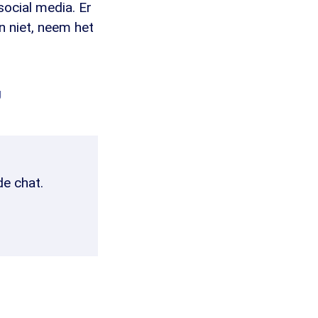
social media. Er
n niet, neem het
g
de chat.