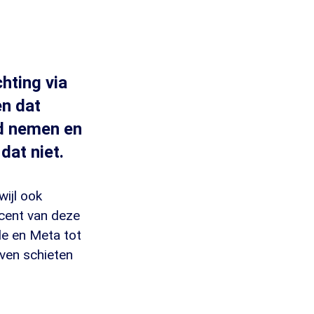
hting via
en dat
id nemen en
dat niet.
ijl ook
ocent van deze
le en Meta tot
jven schieten