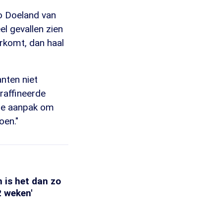
co Doeland van
l gevallen zien
orkomt, dan haal
nten niet
raffineerde
rale aanpak om
oen."
 is het dan zo
2 weken'