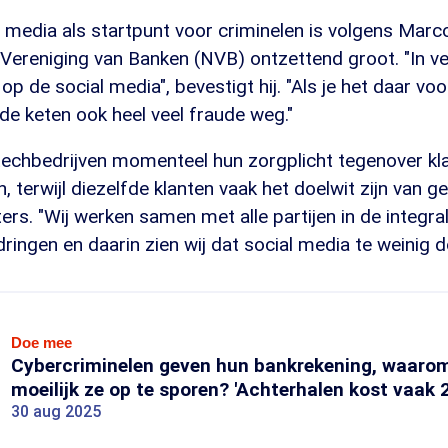
l media als startpunt voor criminelen is volgens Mar
ereniging van Banken (NVB) ontzettend groot. "In vee
 op de social media", bevestigt hij. "Als je het daar vo
n de keten ook heel veel fraude weg."
 techbedrijven momenteel hun zorgplicht tegenover kla
terwijl diezelfde klanten vaak het doelwit zijn van ge
ters. "Wij werken samen met alle partijen in de integ
dringen en daarin zien wij dat social media te weinig d
Doe mee
Cybercriminelen geven hun bankrekening, waarom
moeilijk ze op te sporen? 'Achterhalen kost vaak 
30 aug 2025