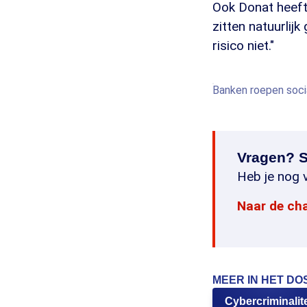
Ook Donat heeft 
zitten natuurlij
risico niet."
Banken roepen socia
Vragen? S
Heb je nog v
Naar de ch
MEER IN HET DO
Cybercriminalite