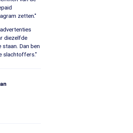
epaid
agram zetten."
 advertenties
r diezelfde
ne staan. Dan ben
e slachtoffers."
van