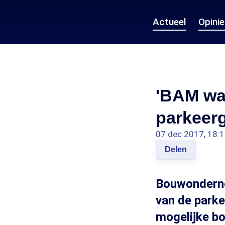
Actueel
Opini
'BAM wa
parkeer
07 dec 2017, 18:
Delen
Bouwonderne
van de park
mogelijke b