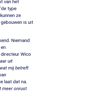
t van het
fde type
 kunnen ze
l gebouwen is uit
bekend. Niemand
 en
s directeur Wico
aar uit
at mij betreft
van
 laat dat na.
et meer onrust