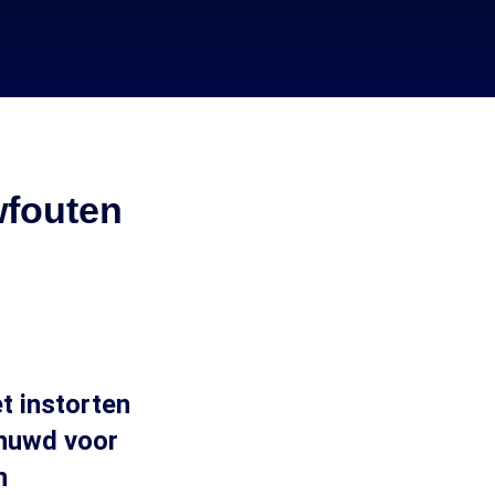
fouten
 instorten
chuwd voor
n