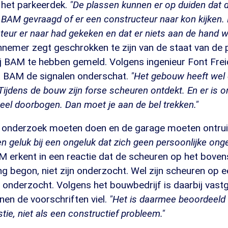
 het parkeerdek.
"De plassen kunnen er op duiden dat 
BAM gevraagd of er een constructeur naar kon kijken.
teur er naar had gekeken en dat er niets aan de hand 
nemer zegt geschrokken te zijn van de staat van de
ij BAM te hebben gemeld. Volgens ingenieur Font Frei
 BAM de signalen onderschat.
"Het gebouw heeft wel 
jdens de bouw zijn forse scheuren ontdekt. En er is o
veel doorbogen. Dan moet je aan de bel trekken."
 onderzoek moeten doen en de garage moeten ontrui
en geluk bij een ongeluk dat zich geen persoonlijke on
 erkent in een reactie dat de scheuren op het boven
ng begon, niet zijn onderzocht. Wel zijn scheuren op e
 onderzocht. Volgens het bouwbedrijf is daarbij vast
nen de voorschriften viel.
"Het is daarmee beoordeeld 
ie, niet als een constructief probleem."