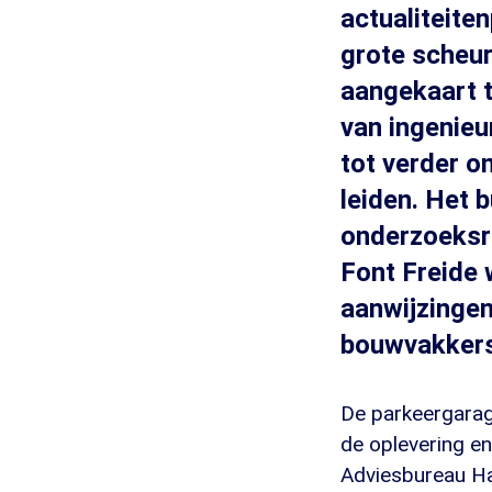
actualiteit
grote scheu
aangekaart t
van ingenie
tot verder o
leiden. Het
onderzoeksra
Font Freide 
aanwijzinge
bouwvakkers a
De parkeergarag
de oplevering e
Adviesbureau Ha