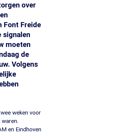
zorgen over
ken
n Font Freide
 signalen
uw moeten
andaag de
ouw. Volgens
lijke
hebben
 twee weken voor
 waren.
BAM en Eindhoven