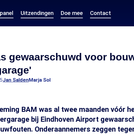
epanel
Uitzendingen
Doe mee
Contact
s gewaarschuwd voor bouw
garage'
15
Jan Salden
Marja Sol
ming BAM was al twee maanden vóór het
eergarage bij Eindhoven Airport gewaars
ouwfouten. Onderaannemers zeggen tege