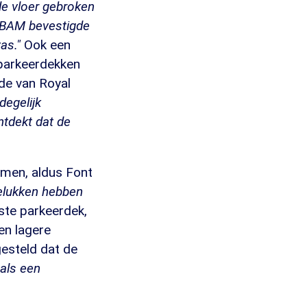
de vloer gebroken
 BAM bevestigde
was."
Ook een
 parkeerdekken
de van Royal
degelijk
ntdekt dat de
men, aldus Font
gelukken hebben
ste parkeerdek,
en lagere
gesteld dat de
als een