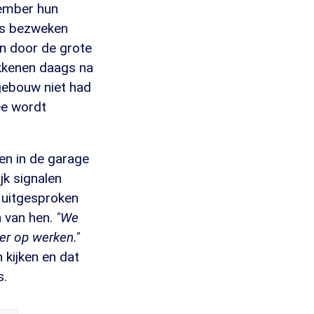
tember hun
 is bezweken
en door de grote
okkenen daags na
 gebouw niet had
ee wordt
en in de garage
jk signalen
 uitgesproken
n van hen.
"We
er op werken."
 kijken en dat
s.