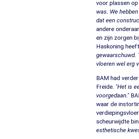
voor plassen op
was. We hebben 
dat een construc
andere onderaan
en zijn zorgen b
Haskoning heeft
gewaarschuwd. Ti
vloeren wel erg 
BAM had verder
Freide.
"Het is e
voorgedaan."
BAM
waar de instorti
verdiepingsvloer
scheurwijdte bin
esthetische kwest