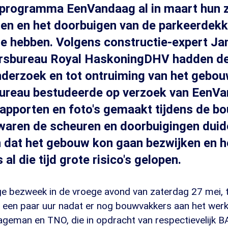
enprogramma EenVandaag al in maart hun 
ren en het doorbuigen van de parkeerdek
e hebben. Volgens constructie-expert Ja
ursbureau Royal HaskoningDHV hadden de
nderzoek en tot ontruiming van het gebo
 bureau bestudeerde op verzoek van EenV
pporten en foto's gemaakt tijdens de b
waren de scheuren en doorbuigingen duide
n dat het gebouw kon gaan bezwijken en 
l die tijd grote risico's gelopen.
e bezweek in de vroege avond van zaterdag 27 mei,
n een paar uur nadat er nog bouwvakkers aan het werk
geman en TNO, die in opdracht van respectievelijk 