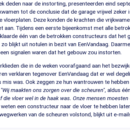
ek deden naar de instorting, presenteerden eind sep
 kwamen tot de conclusie dat de garage vrijwel zeker
de vloerplaten. Deze konden de krachten die vrijkwam
et aan. Tijdens een eerste bijeenkomst met alle betr
erklaarde één van de betrokken constructeurs dat het
zo blijkt uit notulen in bezit van EenVandaag. Daarm
geen signalen waren dat het gebouw zou instorten.
rklieden die in de weken voorafgaand aan het bezwijk
ren verklaren tegenover EenVandaag dat er wel degeli
ts mis was. Ook zeggen ze hun wantrouwen te hebben
.
"Wij maakten ons zorgen over die scheuren"
, aldus éé
f die vloer wel in de haak was. Onze mensen moesten 
weten een constructeur naar de vloer te hebben laten
egwerken van de scheuren volstond, blijkt uit e-mail