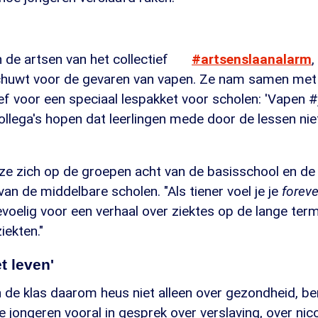
 de artsen van het collectief
#artsenslaanalarm
,
huwt voor de gevaren van vapen. Ze nam samen met 
ief voor een speciaal lespakket voor scholen: 'Vapen 
ollega's hopen dat leerlingen mede door de lessen ni
ze zich op de groepen acht van de basisschool en de
an de middelbare scholen. "Als tiener voel je je
forev
gevoelig voor een verhaal over ziektes op de lange term
iekten."
t leven'
n de klas daarom heus niet alleen over gezondheid, b
e jongeren vooral in gesprek over verslaving, over nico