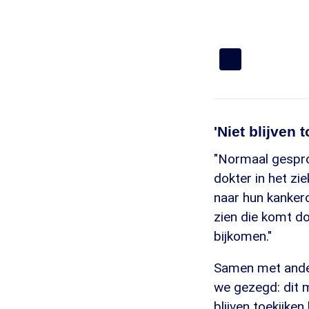
'Niet blijven 
"Normaal gesproke
dokter in het zi
naar hun kanker
zien die komt d
bijkomen."
Samen met ander
we gezegd: dit 
blijven toekijken