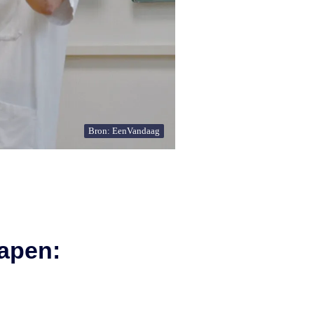
Bron: EenVandaag
apen: