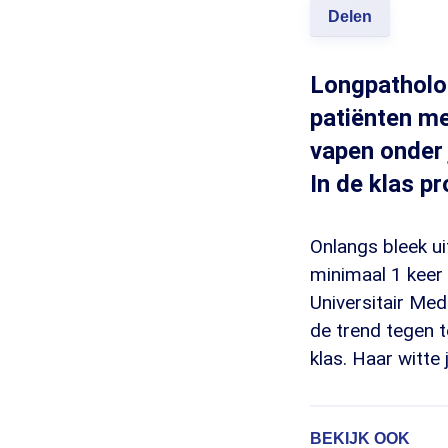
Delen
Longpatholoo
patiënten me
vapen onder 
In de klas p
Onlangs bleek u
minimaal 1 keer
Universitair Me
de trend tegen t
klas. Haar witte
BEKIJK OOK