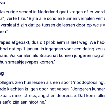
wc
illekeurige school in Nederland gaat vragen of er word
ja'", vertelt ze. "Bijna alle scholen kunnen verhalen vert
o verslaafd zijn dat ze tussen de lessen door op wc's v
pen."
vapes afgepakt, dus dit probleem is niet weg. We ha
bod dat op 1 januari is ingegaan voor een daling zou
waar. Via kanalen als Snapchat kunnen jongeren nog alt
 hun smaakjesvapes komen."
ng
llega's zien hun lessen als een soort 'noodoplossing'.
nde klachten krijgen door het vapen. "Jongeren kunne
, zoals meer stress, angst en depressie. Dat komt alle
laafd zijn aan nicotine."