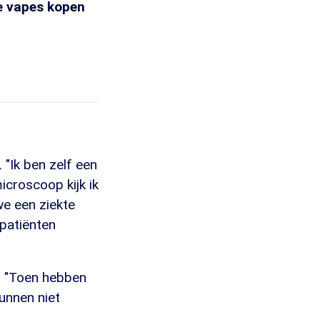
le vapes kopen
 "Ik ben zelf een
icroscoop kijk ik
we een ziekte
patiënten
. "Toen hebben
unnen niet