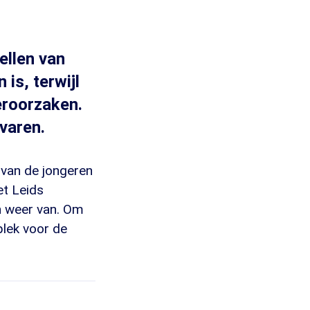
ellen van
is, terwijl
eroorzaken.
evaren.
 van de jongeren
et Leids
h weer van. Om
plek voor de