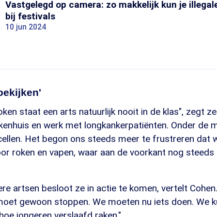
Vastgelegd op camera: zo makkelijk kun je illega
bij festivals
10 jun 2024
toekijken'
n staat een arts natuurlijk nooit in de klas", zegt ze.
ekenhuis en werk met longkankerpatiënten. Onder de m
cellen. Het begon ons steeds meer te frustreren dat 
oor roken en vapen, waar aan de voorkant nog steeds 
e artsen besloot ze in actie te komen, vertelt Cohen
moet gewoon stoppen. We moeten nu iets doen. We k
 hoe jongeren verslaafd raken."