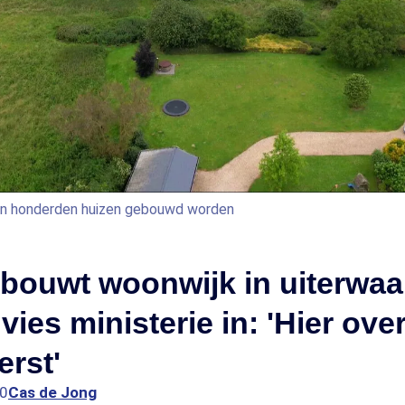
gen honderden huizen gebouwd worden
bouwt woonwijk in uiterwa
vies ministerie in: 'Hier ov
erst'
00
Cas de Jong