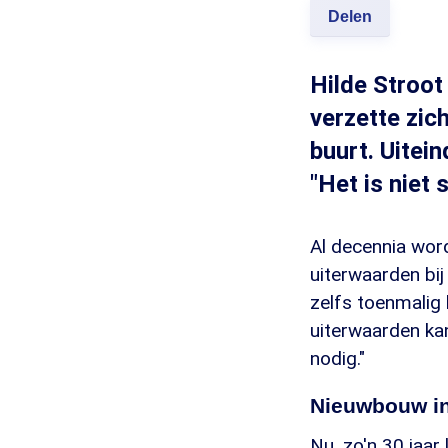
Delen
Hilde Stroot
verzette zic
buurt. Uitein
"Het is niet
Al decennia wor
uiterwaarden bi
zelfs toenmalig
uiterwaarden kan
nodig."
Nieuwbouw in
Nu, zo'n 30 jaar