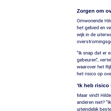
Zorgen om o
Omwonende Hilde 
het gebied en v
wijk in de uite
overstromingsge
"Ik snap dat er 
gebeuren", verte
waarover het Ri
het risico op ov
'Ik heb risic
Maar vindt Hilde
anderen niet? "
uiteindelijk bes