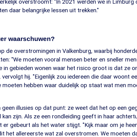
werkelijk overstroomt: "In 2021 werden we in Limburg
en daar belangrijke lessen uit trekken."
ter waarschuwen?
p de overstromingen in Valkenburg, waarbij honderd
ten: "We moeten vooral mensen beter en sneller me
 in gebieden wonen waar het risico groot is dat ze o
 vervolgt hij. "Eigenlijk zou iedereen die daar woont e
je moeten hebben waar duidelijk op staat wat men moe
h geen illusies op dat punt: ze weet dat het op een 
 kan zijn. Als ze een rondleiding geeft in haar achtertu
er gebeurt als het water stijgt. "Kijk maar om je hee
dit het allereerste wat zal overstromen. We moeten da