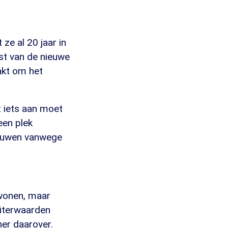
ze al 20 jaar in
st van de nieuwe
akt om het
t iets aan moet
een plek
 bouwen vanwege
 wonen, maar
uiterwaarden
ner daarover.