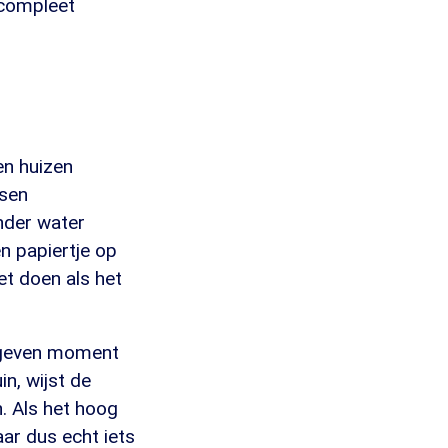
 compleet
en huizen
nsen
nder water
en papiertje op
t doen als het
gegeven moment
in, wijst de
n. Als het hoog
ar dus echt iets