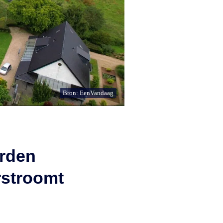
Bron: EenVandaag
arden
erstroomt