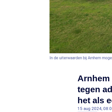
In de uiterwaarden bij Arnhem mo
Arnhem 
tegen ad
het als e
15 aug 2024, 08: