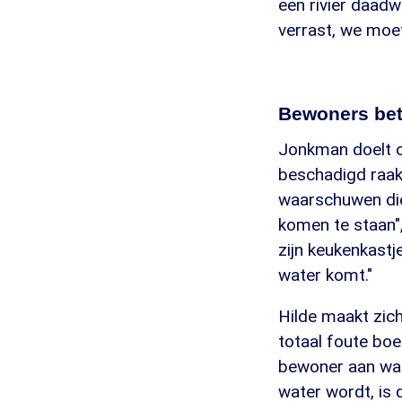
een rivier daad
verrast, we moet
Bewoners be
Jonkman doelt o
beschadigd raak
waarschuwen die
komen te staan",
zijn keukenkast
water komt."
Hilde maakt zic
totaal foute boel
bewoner aan wat 
water wordt, is 