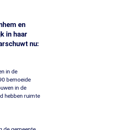
Arnhem en
k in haar
aarschuwt nu:
n in de
 90 bemoeide
ouwen in de
and hebben ruimte
eeg de gemeente