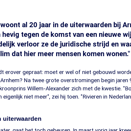
 woont al 20 jaar in de uiterwaarden bij 
h hevig tegen de komst van een nieuwe wij
delijk verloor ze de juridische strijd en w
 slim dat hier meer mensen komen wonen."
dt erover gepraat: moet er wel of niet gebouwd worde
j Arnhem? Na twee grote overstromingen begin jaren
 kroonprins Willem-Alexander zich met de kwestie. "B
 eigenlijk niet meer", zei hij toen. "Rivieren in Nederl
 uiterwaarden
 later, gaat het toch gebeuren. In maart vorig jaar kr