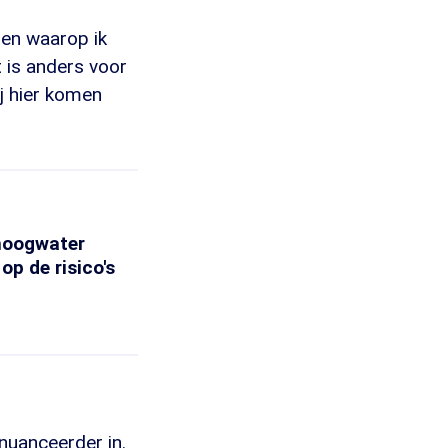
men waarop ik
 is anders voor
ij hier komen
hoogwater
op de risico's
nuanceerder in.