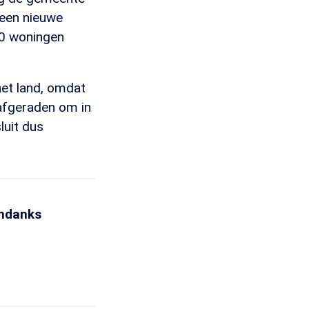
 een nieuwe
30 woningen
het land, omdat
 afgeraden om in
uit dus
ondanks