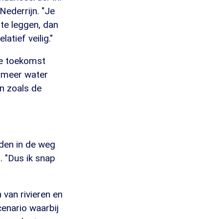
Nederrijn. "Je
te leggen, dan
atief veilig."
 de toekomst
r meer water
en zoals de
den in de weg
. "Dus ik snap
van rivieren en
enario waarbij