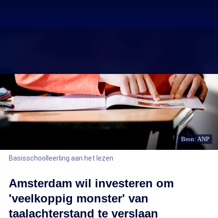
Bron: ANP
Basisschoolleerling aan het lezen
Amsterdam wil investeren om
'veelkoppig monster' van
taalachterstand te verslaan