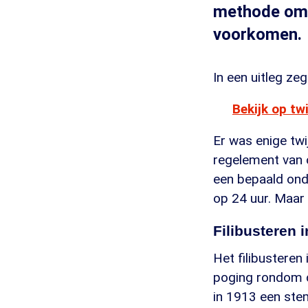
methode om 
voorkomen.
In een uitleg ze
Bekijk op tw
Er was enige twi
regelement van 
een bepaald ond
op 24 uur. Maar
Filibusteren 
Het filibusteren
poging rondom d
in 1913 een ste