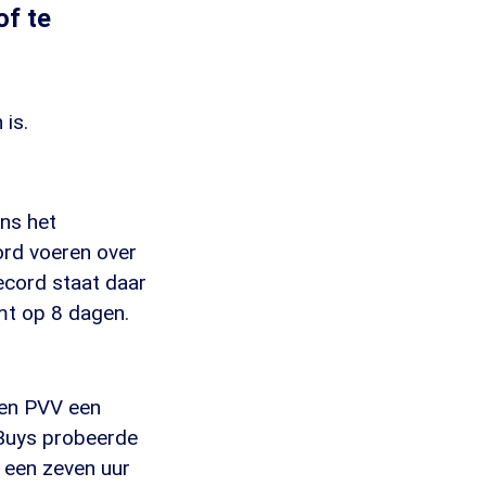
of te
 is.
ens het
ord voeren over
ecord staat daar
mt op 8 dagen.
 en PVV een
 Buys probeerde
 een zeven uur