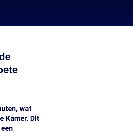
ede
oete
nuten, wat
e Kamer. Dit
 een